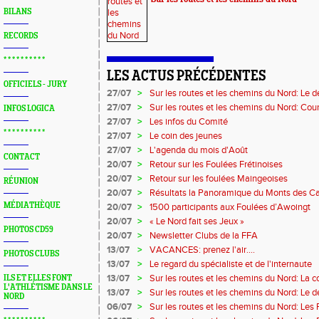
BILANS
RECORDS
* * * * * * * * * *
LES ACTUS PRÉCÉDENTES
OFFICIELS - JURY
27/07
>
Sur les routes et les chemins du Nord: Le
27/07
>
Sur les routes et les chemins du Nord: Cou
INFOS LOGICA
Marque
27/07
>
Les infos du Comité
* * * * * * * * * *
27/07
>
Le coin des jeunes
27/07
>
L'agenda du mois d'Août
CONTACT
20/07
>
Retour sur les Foulées Frétinoises
20/07
>
Retour sur les foulées Maingeoises
RÉUNION
20/07
>
Résultats la Panoramique du Monts des C
MÉDIATHÈQUE
20/07
>
1500 participants aux Foulées d’Awoingt
20/07
>
« Le Nord fait ses Jeux »
PHOTOS CD59
20/07
>
Newsletter Clubs de la FFA
13/07
>
VACANCES: prenez l'air....
PHOTOS CLUBS
13/07
>
Le regard du spécialiste et de l'internaute
13/07
>
Sur les routes et les chemins du Nord: La 
ILS ET ELLES FONT
L'ATHLÉTISME DANS LE
13/07
>
Sur les routes et les chemins du Nord: Le 
NORD
06/07
>
Sur les routes et les chemins du Nord: Les 