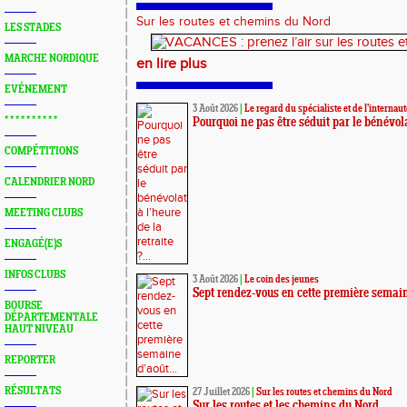
Sur les routes et chemins du Nord
LES STADES
MARCHE NORDIQUE
en lire plus
EVÉNEMENT
3 Août 2026
|
Le regard du spécialiste et de l'internaut
* * * * * * * * * *
Pourquoi ne pas être séduit par le bénévolat 
COMPÉTITIONS
CALENDRIER NORD
MEETING CLUBS
ENGAGÉ(E)S
INFOS CLUBS
3 Août 2026
|
Le coin des jeunes
Sept rendez-vous en cette première semai
BOURSE
DÉPARTEMENTALE
HAUT NIVEAU
REPORTER
RÉSULTATS
27 Juillet 2026
|
Sur les routes et chemins du Nord
Sur les routes et les chemins du Nord