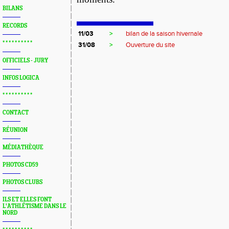
BILANS
RECORDS
11/03
>
bilan de la saison hivernale
* * * * * * * * * *
31/08
>
Ouverture du site
OFFICIELS - JURY
INFOS LOGICA
* * * * * * * * * *
CONTACT
RÉUNION
MÉDIATHÈQUE
PHOTOS CD59
PHOTOS CLUBS
ILS ET ELLES FONT
L'ATHLÉTISME DANS LE
NORD