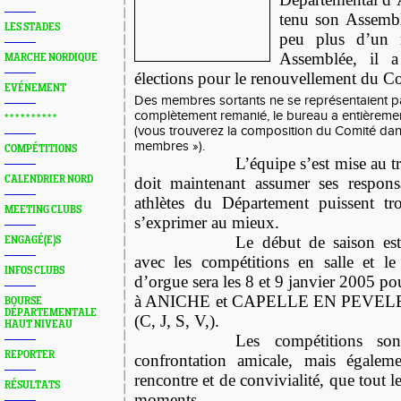
tenu son Assembl
LES STADES
peu plus d’un 
Assemblée, il 
MARCHE NORDIQUE
élections pour le renouvellement du C
EVÉNEMENT
Des membres sortants ne se représentaient pa
complètement remanié, le bureau a entièreme
* * * * * * * * * *
(vous trouverez la composition du Comité dans
membres »).
COMPÉTITIONS
L’équipe s’est mise au 
CALENDRIER NORD
doit maintenant assumer ses respons
athlètes du Département puissent t
MEETING CLUBS
s’exprimer au mieux.
Le début de saison est
ENGAGÉ(E)S
avec les compétitions en salle et le
INFOS CLUBS
d’orgue sera les 8 et 9 janvier 2005 p
à ANICHE et CAPELLE EN PEVELE
BOURSE
DÉPARTEMENTALE
(C, J, S, V,).
HAUT NIVEAU
Les compétitions s
REPORTER
confrontation amicale, mais égale
rencontre et de convivialité, que tout 
RÉSULTATS
moments.