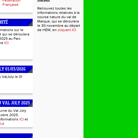
Fédération
Française
Retrouvez toutes les
informations relatives à la
course nature du val de
Marque, qui se déroulera
MITÉ
le 30 novembre au départ
rmations sur le
de HEM, en
cliquant ICI
 qui se déroulera
2025 au Parc
mme
ICI
LY 01/03/2026
u ValJoly le 01
 VAL JOLY 2025
urne du Val Joly
tobre 2025.
informations
ICI
et
s
Là