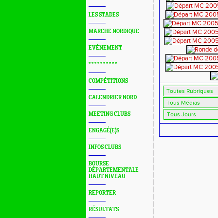
LES STADES
MARCHE NORDIQUE
EVÉNEMENT
* * * * * * * * * *
COMPÉTITIONS
CALENDRIER NORD
MEETING CLUBS
ENGAGÉ(E)S
INFOS CLUBS
BOURSE
DÉPARTEMENTALE
HAUT NIVEAU
REPORTER
RÉSULTATS