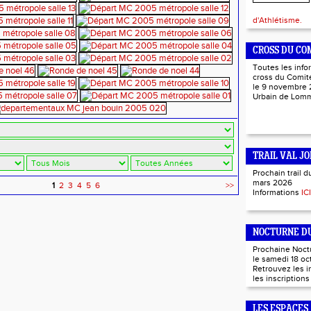
d'Athlétisme.
CROSS DU CO
Toutes les info
cross du Comité
le 9 novembre 
Urbain de Lo
TRAIL VAL JO
Prochain trail d
mars 2026
1
2
3
4
5
6
>>
Informations
ICI
NOCTURNE DU
Prochaine Noct
le samedi 18 oc
Retrouvez les 
les inscription
LES ESPACES