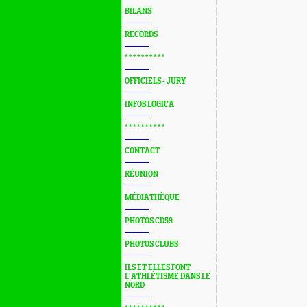
BILANS
RECORDS
* * * * * * * * * *
OFFICIELS - JURY
INFOS LOGICA
* * * * * * * * * *
CONTACT
RÉUNION
MÉDIATHÈQUE
PHOTOS CD59
PHOTOS CLUBS
ILS ET ELLES FONT
L'ATHLÉTISME DANS LE
NORD