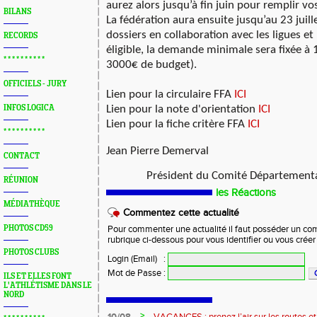
aurez alors jusqu’à fin juin pour remplir vo
BILANS
La fédération aura ensuite jusqu’au 23 juille
dossiers en collaboration avec les ligues et
RECORDS
éligible, la demande minimale sera fixée à 
* * * * * * * * * *
3000€ de budget).
OFFICIELS - JURY
Lien pour la circulaire FFA
ICI
INFOS LOGICA
Lien pour la note d'orientation
ICI
Lien pour la fiche critère FFA
ICI
* * * * * * * * * *
Jean Pierre Demerval
CONTACT
Président du Comité Départementa
RÉUNION
les Réactions
MÉDIATHÈQUE
Commentez cette actualité
PHOTOS CD59
Pour commenter une actualité il faut posséder un compt
rubrique ci-dessous pour vous identifier ou vous crée
PHOTOS CLUBS
Login (Email)
:
Mot de Passe
:
ILS ET ELLES FONT
L'ATHLÉTISME DANS LE
NORD
>