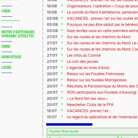
10/08
VACANCES : prenez l’air sur les routes e
* * * * * * * * * *
>
10/08
Organisateurs, l’opération « Coup de pouc
CNDS
>
10/08
Le comité du Nord d’athlétisme, partenai
>
03/08
VACANCES : prenez l’air sur les routes e
* * * * * * * * * *
>
03/08
Pourquoi ne pas être séduit par le bénévola
?...
>
03/08
Sept rendez-vous en cette première sema
NOTRE PARTENAIRE
>
DYNAMIC ATHLETIC
27/07
Sur les routes et les chemins du Nord
>
27/07
Sur les routes et les chemins du Nord: L
UNSS
>
27/07
Sur les routes et les chemins du Nord: Co
Marque
>
27/07
Les infos du Comité
HORS STADE
>
27/07
Le coin des jeunes
>
27/07
L'agenda du mois d'Août
LIENS
>
20/07
Retour sur les Foulées Frétinoises
>
20/07
Retour sur les foulées Maingeoises
>
20/07
Résultats la Panoramique du Monts des 
>
20/07
1500 participants aux Foulées d’Awoingt
>
20/07
« Le Nord fait ses Jeux »
>
20/07
Newsletter Clubs de la FFA
>
13/07
VACANCES: prenez l'air....
>
13/07
Le regard du spécialiste et de l'internaute