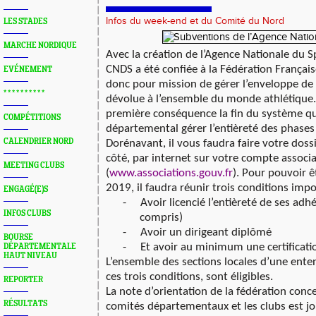
Infos du week-end et du Comité du Nord
LES STADES
MARCHE NORDIQUE
Avec la création de l’Agence Nationale du 
CNDS a été confiée à la Fédération Français
EVÉNEMENT
donc pour mission de gérer l’enveloppe de 
* * * * * * * * * *
dévolue à l’ensemble du monde athlétique.
première conséquence la fin du système qu
COMPÉTITIONS
départemental gérer l’entièreté des phases
CALENDRIER NORD
Dorénavant, il vous faudra faire votre doss
côté, par internet sur votre compte associa
MEETING CLUBS
(
www.associations.gouv.fr
). Pour pouvoir ê
2019, il faudra réunir trois conditions impo
ENGAGÉ(E)S
-
Avoir licencié l’entièreté de ses adh
INFOS CLUBS
compris)
-
Avoir un dirigeant diplômé
BOURSE
-
Et avoir au minimum une certificatio
DÉPARTEMENTALE
HAUT NIVEAU
L’ensemble des sections locales d’une enten
ces trois conditions, sont éligibles.
REPORTER
La note d’orientation de la fédération conce
RÉSULTATS
comités départementaux et les clubs est jo