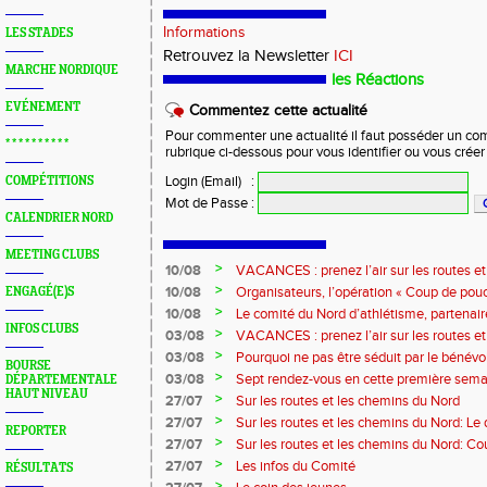
Informations
LES STADES
Retrouvez la Newsletter
ICI
MARCHE NORDIQUE
les Réactions
EVÉNEMENT
Commentez cette actualité
Pour commenter une actualité il faut posséder un compt
* * * * * * * * * *
rubrique ci-dessous pour vous identifier ou vous crée
Login (Email)
:
COMPÉTITIONS
Mot de Passe
:
CALENDRIER NORD
MEETING CLUBS
>
10/08
VACANCES : prenez l’air sur les routes e
>
10/08
Organisateurs, l’opération « Coup de pouc
ENGAGÉ(E)S
>
10/08
Le comité du Nord d’athlétisme, partenai
INFOS CLUBS
>
03/08
VACANCES : prenez l’air sur les routes e
>
03/08
Pourquoi ne pas être séduit par le bénévola
BOURSE
?...
>
03/08
Sept rendez-vous en cette première sema
DÉPARTEMENTALE
HAUT NIVEAU
>
27/07
Sur les routes et les chemins du Nord
>
27/07
Sur les routes et les chemins du Nord: L
REPORTER
>
27/07
Sur les routes et les chemins du Nord: Co
Marque
>
27/07
Les infos du Comité
RÉSULTATS
>