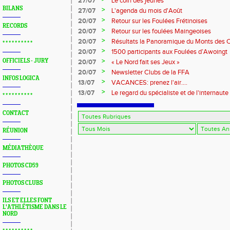
27/07
Le coin des jeunes
BILANS
>
27/07
L'agenda du mois d'Août
>
20/07
Retour sur les Foulées Frétinoises
RECORDS
>
20/07
Retour sur les foulées Maingeoises
>
20/07
Résultats la Panoramique du Monts des 
* * * * * * * * * *
>
20/07
1500 participants aux Foulées d’Awoingt
>
OFFICIELS - JURY
20/07
« Le Nord fait ses Jeux »
>
20/07
Newsletter Clubs de la FFA
INFOS LOGICA
>
13/07
VACANCES: prenez l'air....
>
13/07
Le regard du spécialiste et de l'internaute
* * * * * * * * * *
CONTACT
RÉUNION
MÉDIATHÈQUE
PHOTOS CD59
PHOTOS CLUBS
ILS ET ELLES FONT
L'ATHLÉTISME DANS LE
NORD