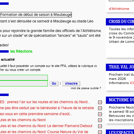
d'Athlétisme.
stant s'est déroulée ce samedi à Maubeuge au stade Léo
CROSS DU CO
Toutes les info
pour rejoindre la grande famille des officiels de l'Athlétisme.
cross du Comité
 sur un stade" et de spécialisation "lancers" et "sauts" ont été
le 9 novembre 
Urbain de Lo
tades!
les Réactions
actualité
ité il faut posséder un compte sur le site FFA, utilisez la rubrique ci-
TRAIL VAL JO
fier ou vous créer un compte.
Prochain trail d
mars 2026
Informations
ICI
|
mot de passe oublié ?
NOCTURNE DU
: prenez l’air sur les routes et les chemins du Nord…
Prochaine Noct
e pas être séduit par le bénévolat à l’heure de la retraite
le samedi 18 oc
ez-vous en cette première semaine d’août…
Retrouvez les 
outes et les chemins du Nord
les inscription
outes et les chemins du Nord: Le dernier Flamand Debout
outes et les chemins du Nord: Course Nature du Val de
LES ESPACES