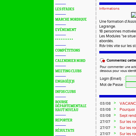
Informations
LES STADES
MARCHE NORDIQUE
Une formation d'Assi
Lagrange.
EVÉNEMENT
18 personnes motivées 
Les Modules "se situer
* * * * * * * * * *
abordés.
Rdv très vite sur les s
COMPÉTITIONS
Commentez cette 
CALENDRIER NORD
Pour commenter une actual
dessous pour vous identi
MEETING CLUBS
Login (Email)
:
ENGAGÉ(E)S
Mot de Passe
:
INFOS CLUBS
BOURSE
>
03/08
VACANCES 
DÉPARTEMENTALE
>
03/08
Pourquoi n
HAUT NIVEAU
?...
>
03/08
Sept rend
REPORTER
>
27/07
Sur les r
>
27/07
Sur les r
RÉSULTATS
>
27/07
Sur les r