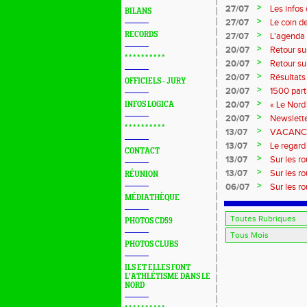
Marque
>
27/07
Les infos
BILANS
>
27/07
Le coin d
>
RECORDS
27/07
L'agenda 
>
20/07
Retour su
* * * * * * * * * *
>
20/07
Retour su
>
20/07
Résultats
OFFICIELS - JURY
>
20/07
1500 part
>
20/07
« Le Nord 
INFOS LOGICA
>
20/07
Newslette
* * * * * * * * * *
>
13/07
VACANCES:
>
13/07
Le regard 
CONTACT
>
13/07
Sur les r
>
13/07
Sur les r
RÉUNION
>
06/07
Sur les r
MÉDIATHÈQUE
PHOTOS CD59
PHOTOS CLUBS
ILS ET ELLES FONT
L'ATHLÉTISME DANS LE
NORD