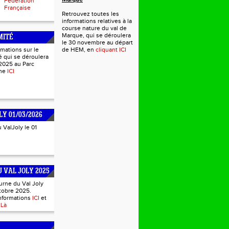
Fédération
Française
Retrouvez toutes les
informations relatives à la
course nature du val de
Marque, qui se déroulera
MITÉ
le 30 novembre au départ
rmations sur le
de HEM, en
cliquant ICI
 qui se déroulera
2025 au Parc
mme
ICI
LY 01/03/2026
u ValJoly le 01
 VAL JOLY 2025
urne du Val Joly
tobre 2025.
informations
ICI
et
s
Là