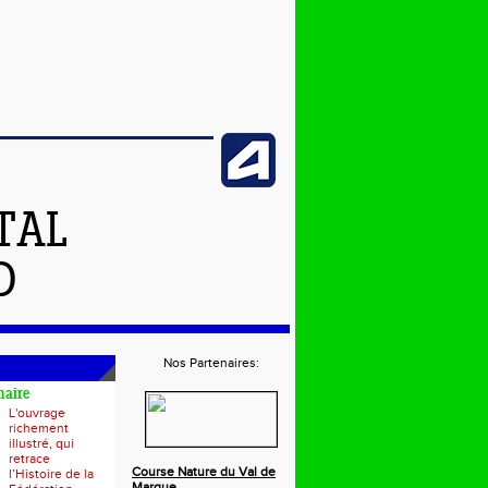
TAL
D
Nos Partenaires:
naire
L'ouvrage
richement
illustré, qui
retrace
Course Nature du Val de
l’Histoire de la
Marque