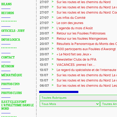
>
27/07
Sur les routes et les chemins du Nord
BILANS
>
27/07
Sur les routes et les chemins du Nord: L
>
27/07
Sur les routes et les chemins du Nord: Co
RECORDS
Marque
>
27/07
Les infos du Comité
* * * * * * * * * *
>
27/07
Le coin des jeunes
>
27/07
L'agenda du mois d'Août
OFFICIELS - JURY
>
20/07
Retour sur les Foulées Frétinoises
>
20/07
Retour sur les foulées Maingeoises
INFOS LOGICA
>
20/07
Résultats la Panoramique du Monts des 
>
* * * * * * * * * *
20/07
1500 participants aux Foulées d’Awoingt
>
20/07
« Le Nord fait ses Jeux »
CONTACT
>
20/07
Newsletter Clubs de la FFA
>
13/07
VACANCES: prenez l'air....
RÉUNION
>
13/07
Le regard du spécialiste et de l'internaute
>
13/07
Sur les routes et les chemins du Nord: La
MÉDIATHÈQUE
>
13/07
Sur les routes et les chemins du Nord: L
PHOTOS CD59
>
06/07
Sur les routes et les chemins du Nord: Le
PHOTOS CLUBS
ILS ET ELLES FONT
L'ATHLÉTISME DANS LE
NORD