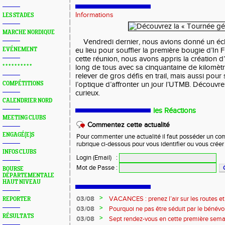
Informations
LES STADES
MARCHE NORDIQUE
Vendredi dernier, nous avions donné un éc
EVÉNEMENT
eu lieu pour souffler la première bougie d’In F
cette réunion, nous avons appris la création d’u
* * * * * * * * * *
long de tous avec sa cinquantaine de kilomètres
relever de gros défis en trail, mais aussi pou
COMPÉTITIONS
l’optique d’affronter un jour l’UTMB. Découvr
curieux.
CALENDRIER NORD
les Réactions
MEETING CLUBS
Commentez cette actualité
ENGAGÉ(E)S
Pour commenter une actualité il faut posséder un compt
rubrique ci-dessous pour vous identifier ou vous crée
INFOS CLUBS
Login (Email)
:
Mot de Passe
:
BOURSE
DÉPARTEMENTALE
HAUT NIVEAU
>
03/08
VACANCES : prenez l’air sur les routes e
REPORTER
>
03/08
Pourquoi ne pas être séduit par le bénévola
RÉSULTATS
?...
>
03/08
Sept rendez-vous en cette première sema