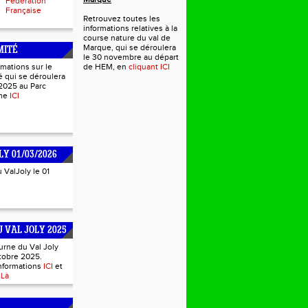
Fédération
Française
Retrouvez toutes les
informations relatives à la
course nature du val de
Marque, qui se déroulera
MITÉ
le 30 novembre au départ
rmations sur le
de HEM, en
cliquant ICI
 qui se déroulera
2025 au Parc
mme
ICI
LY 01/03/2026
u ValJoly le 01
 VAL JOLY 2025
urne du Val Joly
tobre 2025.
informations
ICI
et
s
Là