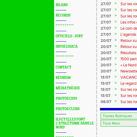
>
27/07
Sur les r
BILANS
>
27/07
Sur les r
>
RECORDS
27/07
Sur les r
Marque
>
27/07
Les infos
* * * * * * * * * *
>
27/07
Le coin d
>
27/07
L'agenda 
OFFICIELS - JURY
>
20/07
Retour su
>
20/07
Retour su
INFOS LOGICA
>
20/07
Résultats
* * * * * * * * * *
>
20/07
1500 part
>
20/07
« Le Nord 
CONTACT
>
20/07
Newslette
>
13/07
VACANCES:
RÉUNION
>
13/07
Le regard 
MÉDIATHÈQUE
>
13/07
Sur les r
>
13/07
Sur les r
PHOTOS CD59
>
06/07
Sur les r
PHOTOS CLUBS
ILS ET ELLES FONT
L'ATHLÉTISME DANS LE
NORD