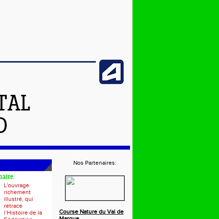
TAL
D
Nos Partenaires:
naire
L'ouvrage
richement
illustré, qui
retrace
Course Nature du Val de
l’Histoire de la
Marque