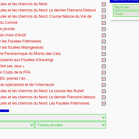
outes et les chemins du Nord
outes et les chemins du Nord: Le dernier Flamand Debout
outes et les chemins du Nord: Course Nature du Val de
 du Comité
es jeunes
du mois d'Août
r les Foulées Frétinoises
r les foulées Maingeoises
 la Panoramique du Monts des Cats
icipants aux Foulées d’Awoingt
fait ses Jeux »
r Clubs de la FFA
 prenez l'air....
du spécialiste et de l'internaute
outes et les chemins du Nord: La course des Rubef
outes et les chemins du Nord: Le dernier Flamand debout
outes et les chemins du Nord: Les Foulées Frétinoises