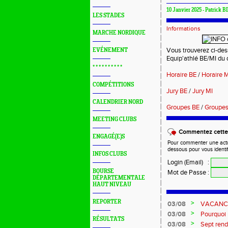
10 Janvier 2025 - Patrick B
LES STADES
Informations
MARCHE NORDIQUE
Vous trouverez ci-dess
EVÉNEMENT
Equip'athlé BE/MI du 
* * * * * * * * * *
Horaire BE
/
Horaire 
COMPÉTITIONS
Jury BE
/
Jury MI
CALENDRIER NORD
Groupes BE
/
Groupes
MEETING CLUBS
Commentez cette 
ENGAGÉ(E)S
Pour commenter une actual
dessous pour vous identi
INFOS CLUBS
Login (Email)
:
BOURSE
Mot de Passe
:
DÉPARTEMENTALE
HAUT NIVEAU
REPORTER
>
03/08
VACANCES 
>
03/08
Pourquoi n
RÉSULTATS
?...
>
03/08
Sept rend