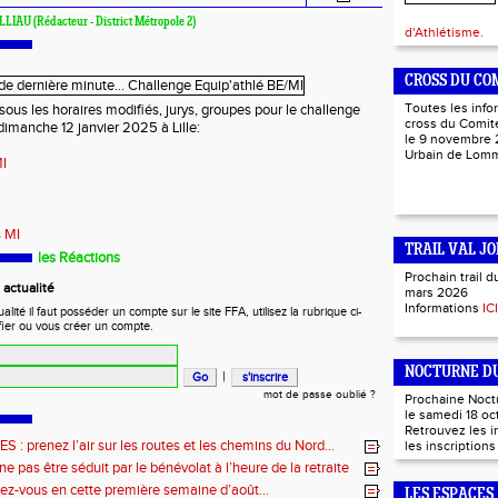
ILLIAU (Rédacteur - District Métropole 2)
d'Athlétisme.
CROSS DU CO
Toutes les info
ous les horaires modifiés, jurys, groupes pour le challenge
cross du Comité
dimanche 12 janvier 2025 à Lille:
le 9 novembre 
Urbain de Lo
MI
 MI
TRAIL VAL JO
les Réactions
Prochain trail d
actualité
mars 2026
Informations
ICI
ité il faut posséder un compte sur le site FFA, utilisez la rubrique ci-
fier ou vous créer un compte.
NOCTURNE DU
|
mot de passe oublié ?
Prochaine Noct
le samedi 18 oc
Retrouvez les 
: prenez l’air sur les routes et les chemins du Nord…
les inscription
e pas être séduit par le bénévolat à l’heure de la retraite
ez-vous en cette première semaine d’août…
LES ESPACES