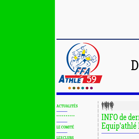
D
ACTUALITÉS
INFO de der
* * * * * * * * * *
Equip'athlé
LE COMITÉ
LES CLUBS