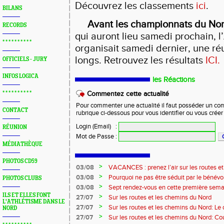
Découvrez les classements
ici
.
BILANS
Avant les championnats du Nor
RECORDS
qui auront lieu samedi prochain, l
* * * * * * * * * *
organisait samedi dernier, une ré
longs. Retrouvez les résultats
ICI.
OFFICIELS - JURY
INFOS LOGICA
les Réactions
* * * * * * * * * *
Commentez cette actualité
Pour commenter une actualité il faut posséder un compt
CONTACT
rubrique ci-dessous pour vous identifier ou vous crée
Login (Email)
:
RÉUNION
Mot de Passe
:
MÉDIATHÈQUE
PHOTOS CD59
>
03/08
VACANCES : prenez l’air sur les routes e
>
03/08
Pourquoi ne pas être séduit par le bénévola
PHOTOS CLUBS
?...
>
03/08
Sept rendez-vous en cette première sema
ILS ET ELLES FONT
>
27/07
Sur les routes et les chemins du Nord
L'ATHLÉTISME DANS LE
>
27/07
Sur les routes et les chemins du Nord: L
NORD
>
27/07
Sur les routes et les chemins du Nord: Co