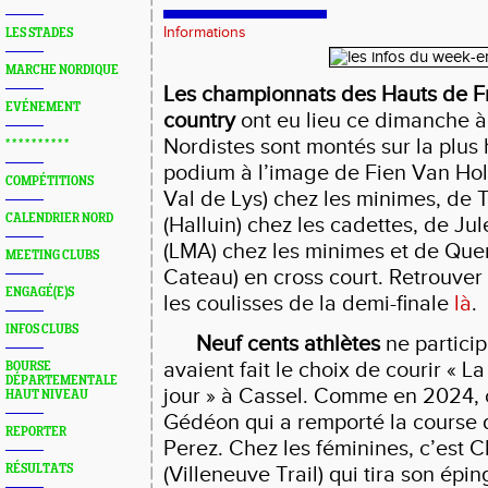
Informations
LES STADES
MARCHE NORDIQUE
Les championnats des Hauts de F
EVÉNEMENT
country
ont eu lieu ce dimanche à
Nordistes sont montés sur la plu
* * * * * * * * * *
podium à l’image de Fien Van Hol
COMPÉTITIONS
Val de Lys) chez les minimes, de
CALENDRIER NORD
(Halluin) chez les cadettes, de 
(LMA) chez les minimes et de Quen
MEETING CLUBS
Cateau) en cross court. Retrouver 
ENGAGÉ(E)S
les coulisses de la demi-finale
là
.
INFOS CLUBS
Neuf cents athlètes
ne particip
avaient fait le choix de courir « 
BOURSE
DÉPARTEMENTALE
jour » à Cassel. Comme en 2024, 
HAUT NIVEAU
Gédéon qui a remporté la course 
REPORTER
Perez. Chez les féminines, c’est 
RÉSULTATS
(Villeneuve Trail) qui tira son épin