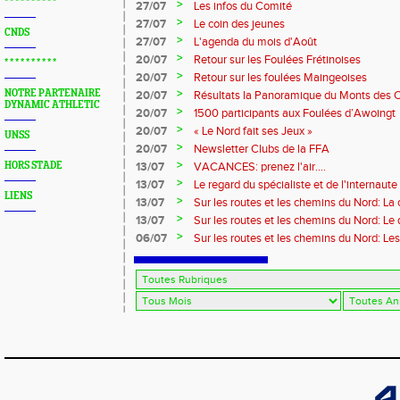
Marque
* * * * * * * * * *
>
27/07
Les infos du Comité
>
27/07
Le coin des jeunes
CNDS
>
27/07
L'agenda du mois d'Août
>
20/07
Retour sur les Foulées Frétinoises
* * * * * * * * * *
>
20/07
Retour sur les foulées Maingeoises
>
NOTRE PARTENAIRE
20/07
Résultats la Panoramique du Monts des 
DYNAMIC ATHLETIC
>
20/07
1500 participants aux Foulées d’Awoingt
>
20/07
« Le Nord fait ses Jeux »
UNSS
>
20/07
Newsletter Clubs de la FFA
>
HORS STADE
13/07
VACANCES: prenez l'air....
>
13/07
Le regard du spécialiste et de l'internaute
LIENS
>
13/07
Sur les routes et les chemins du Nord: La
>
13/07
Sur les routes et les chemins du Nord: L
>
06/07
Sur les routes et les chemins du Nord: Le