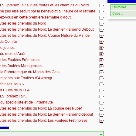
: prenez l’air sur les routes et les chemins du Nord…
e pas être séduit par le bénévolat à l’heure de la retraite
ez-vous en cette première semaine d’août…
outes et les chemins du Nord
outes et les chemins du Nord: Le dernier Flamand Debout
outes et les chemins du Nord: Course Nature du Val de
 du Comité
es jeunes
du mois d'Août
r les Foulées Frétinoises
r les foulées Maingeoises
 la Panoramique du Monts des Cats
icipants aux Foulées d’Awoingt
fait ses Jeux »
r Clubs de la FFA
 prenez l'air....
du spécialiste et de l'internaute
outes et les chemins du Nord: La course des Rubef
outes et les chemins du Nord: Le dernier Flamand debout
outes et les chemins du Nord: Les Foulées Frétinoises