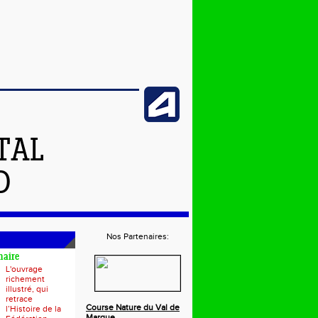
TAL
D
Nos Partenaires:
naire
L'ouvrage
richement
illustré, qui
retrace
Course Nature du Val de
l’Histoire de la
Marque