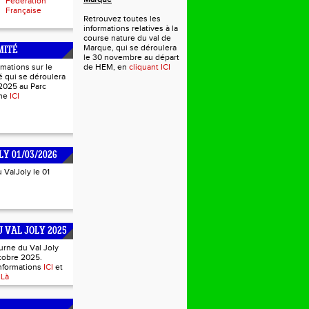
Fédération
Française
Retrouvez toutes les
informations relatives à la
course nature du val de
Marque, qui se déroulera
MITÉ
le 30 novembre au départ
rmations sur le
de HEM, en
cliquant ICI
 qui se déroulera
2025 au Parc
mme
ICI
LY 01/03/2026
u ValJoly le 01
 VAL JOLY 2025
urne du Val Joly
tobre 2025.
informations
ICI
et
s
Là