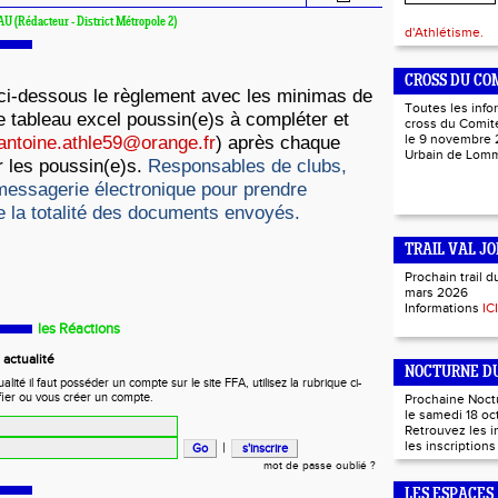
AU (Rédacteur - District Métropole 2)
d'Athlétisme.
CROSS DU CO
ci-dessous le règlement avec les minimas de
Toutes les info
 le tableau excel poussin(e)s à compléter et
cross du Comité
antoine.athle59@orange.fr
) après chaque
le 9 novembre 
Urbain de Lo
 les poussin(e)s.
Responsables de clubs,
messagerie électronique pour prendre
 la totalité des documents envoyés.
TRAIL VAL JO
Prochain trail d
mars 2026
Informations
ICI
les Réactions
actualité
NOCTURNE DU
ité il faut posséder un compte sur le site FFA, utilisez la rubrique ci-
fier ou vous créer un compte.
Prochaine Noct
le samedi 18 oc
Retrouvez les 
les inscription
|
mot de passe oublié ?
LES ESPACES