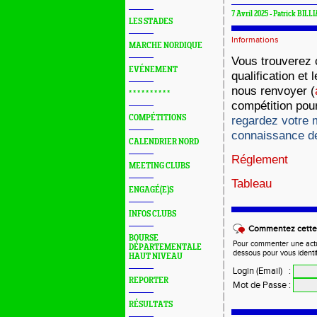
7 Avril 2025 - Patrick BILLI
LES STADES
Informations
MARCHE NORDIQUE
Vous trouverez 
EVÉNEMENT
qualification et
nous renvoyer (
* * * * * * * * * *
compétition pour
COMPÉTITIONS
regardez votre 
connaissance de
CALENDRIER NORD
Réglement
MEETING CLUBS
Tableau
ENGAGÉ(E)S
INFOS CLUBS
Commentez cette 
BOURSE
Pour commenter une actual
DÉPARTEMENTALE
dessous pour vous identi
HAUT NIVEAU
Login (Email)
:
REPORTER
Mot de Passe
:
RÉSULTATS