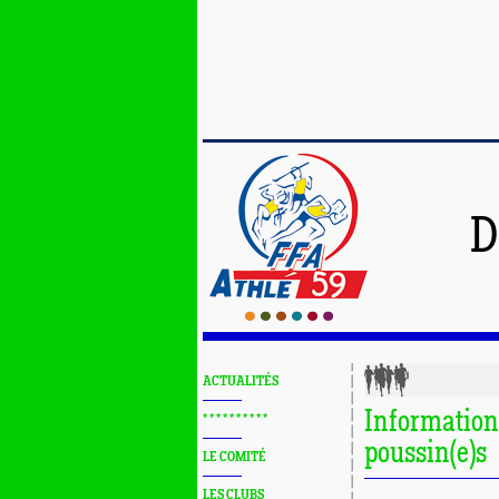
D
ACTUALITÉS
Informations
* * * * * * * * * *
poussin(e)s
LE COMITÉ
LES CLUBS