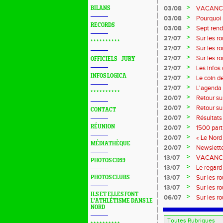
>
03/08
VACANCES 
BILANS
>
03/08
Pourquoi n
RECORDS
?...
>
03/08
Sept rend
>
27/07
Sur les r
* * * * * * * * * *
>
27/07
Sur les r
>
27/07
Sur les r
OFFICIELS - JURY
Marque
>
27/07
Les infos
INFOS LOGICA
>
27/07
Le coin d
>
27/07
L'agenda 
* * * * * * * * * *
>
20/07
Retour su
>
20/07
Retour su
CONTACT
>
20/07
Résultats
>
RÉUNION
20/07
1500 part
>
20/07
« Le Nord 
MÉDIATHÈQUE
>
20/07
Newslette
>
13/07
VACANCES:
PHOTOS CD59
>
13/07
Le regard 
>
13/07
Sur les r
PHOTOS CLUBS
>
13/07
Sur les r
ILS ET ELLES FONT
>
06/07
Sur les r
L'ATHLÉTISME DANS LE
NORD