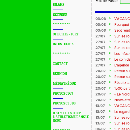
Mot de Passe
:
BILANS
RECORDS
>
03/08
VACANCES 
>
03/08
Pourquoi n
* * * * * * * * * *
?...
>
03/08
Sept rend
OFFICIELS - JURY
>
27/07
Sur les r
>
27/07
Sur les r
INFOS LOGICA
>
27/07
Sur les r
Marque
>
27/07
Les infos
* * * * * * * * * *
>
27/07
Le coin d
CONTACT
>
27/07
L'agenda 
>
20/07
Retour su
RÉUNION
>
20/07
Retour su
>
20/07
Résultats
MÉDIATHÈQUE
>
20/07
1500 part
>
PHOTOS CD59
20/07
« Le Nord 
>
20/07
Newslette
PHOTOS CLUBS
>
13/07
VACANCES:
>
13/07
Le regard 
ILS ET ELLES FONT
>
L'ATHLÉTISME DANS LE
13/07
Sur les r
NORD
>
13/07
Sur les r
>
06/07
Sur les r