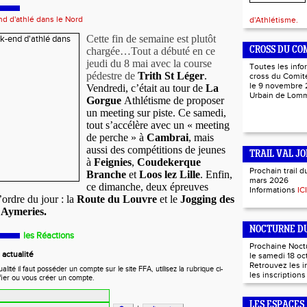
d d'athlé dans le Nord
d'Athlétisme.
Cette fin de semaine est plutôt
chargée…Tout a débuté en ce
CROSS DU CO
jeudi du 8 mai avec la course
Toutes les info
pédestre de
Trith St Léger
.
cross du Comité
le 9 novembre 
Vendredi, c’était au tour de
La
Urbain de Lo
Gorgue
Athlétisme de proposer
un meeting sur piste. Ce samedi,
tout s’accélère avec un « meeting
de perche » à
Cambrai
, mais
aussi des compétitions de jeunes
TRAIL VAL JO
à
Feignies
,
Coudekerque
Prochain trail d
Branche
et
Loos lez Lille
. Enfin,
mars 2026
ce dimanche, deux épreuves
Informations
ICI
’ordre du jour : la
Route du Louvre
et le
Jogging des
 Aymeries.
NOCTURNE DU
les Réactions
Prochaine Noct
actualité
le samedi 18 oc
Retrouvez les 
ité il faut posséder un compte sur le site FFA, utilisez la rubrique ci-
les inscription
fier ou vous créer un compte.
LES ESPACES