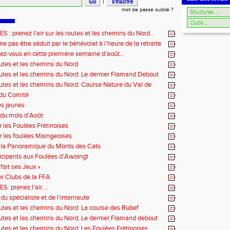
|
mot de passe oublié ?
: prenez l’air sur les routes et les chemins du Nord…
e pas être séduit par le bénévolat à l’heure de la retraite
ez-vous en cette première semaine d’août…
outes et les chemins du Nord
outes et les chemins du Nord: Le dernier Flamand Debout
outes et les chemins du Nord: Course Nature du Val de
 du Comité
es jeunes
du mois d'Août
r les Foulées Frétinoises
r les foulées Maingeoises
 la Panoramique du Monts des Cats
icipants aux Foulées d’Awoingt
fait ses Jeux »
r Clubs de la FFA
 prenez l'air....
du spécialiste et de l'internaute
outes et les chemins du Nord: La course des Rubef
outes et les chemins du Nord: Le dernier Flamand debout
outes et les chemins du Nord: Les Foulées Frétinoises