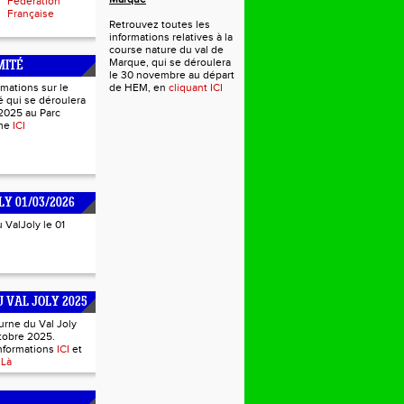
Fédération
Française
Retrouvez toutes les
informations relatives à la
course nature du val de
Marque, qui se déroulera
MITÉ
le 30 novembre au départ
rmations sur le
de HEM, en
cliquant ICI
 qui se déroulera
2025 au Parc
mme
ICI
LY 01/03/2026
u ValJoly le 01
 VAL JOLY 2025
urne du Val Joly
tobre 2025.
informations
ICI
et
s
Là