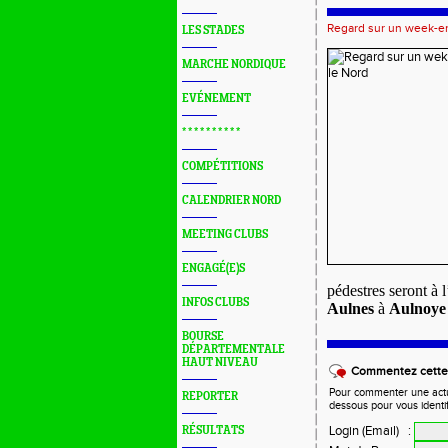
Regard sur un week-en
LES STADES
MARCHE NORDIQUE
EVÉNEMENT
* * * * * * * * * *
COMPÉTITIONS
CALENDRIER NORD
MEETING CLUBS
ENGAGÉ(E)S
pédestres seront à l
INFOS CLUBS
Aulnes
à
Aulnoye
BOURSE
DÉPARTEMENTALE
HAUT NIVEAU
Commentez cette 
Pour commenter une actual
REPORTER
dessous pour vous identi
Login (Email)
:
RÉSULTATS