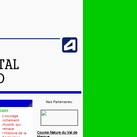
TAL
D
Nos Partenaires:
naire
L'ouvrage
richement
illustré, qui
retrace
Course Nature du Val de
l’Histoire de la
Marque