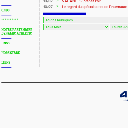
>
* * * * * * * * * *
13/07
VACANCES: prenez l'air....
>
13/07
Le regard du spécialiste et de l'internaute
CNDS
* * * * * * * * * *
NOTRE PARTENAIRE
DYNAMIC ATHLETIC
UNSS
HORS STADE
LIENS