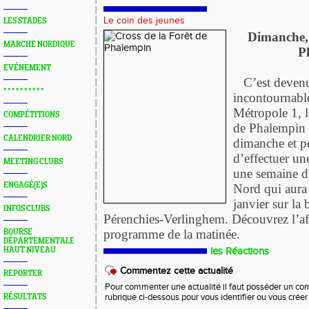
Le coin des jeunes
LES STADES
Dimanche, 
MARCHE NORDIQUE
P
EVÉNEMENT
C’est devenu
* * * * * * * * * *
incontournabl
Métropole 1, l
COMPÉTITIONS
de Phalempin »
CALENDRIER NORD
dimanche et p
d’effectuer une
MEETING CLUBS
une semaine 
ENGAGÉ(E)S
Nord qui aura 
janvier sur la 
INFOS CLUBS
Pérenchies-Verlinghem. Découvrez l’a
programme de la matinée.
BOURSE
DÉPARTEMENTALE
HAUT NIVEAU
les Réactions
Commentez cette actualité
REPORTER
Pour commenter une actualité il faut posséder un compt
RÉSULTATS
rubrique ci-dessous pour vous identifier ou vous crée