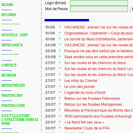
Login (Email)
:
BILANS
Mot de Passe
:
RECORDS
* * * * * * * * * *
>
10/08
VACANCES : prenez l’air sur les routes e
>
10/08
Organisateurs, l’opération « Coup de pouc
OFFICIELS - JURY
>
10/08
Le comité du Nord d’athlétisme, partenai
>
03/08
VACANCES : prenez l’air sur les routes e
INFOS LOGICA
>
03/08
Pourquoi ne pas être séduit par le bénévola
* * * * * * * * * *
?...
>
03/08
Sept rendez-vous en cette première sema
>
27/07
Sur les routes et les chemins du Nord
CONTACT
>
27/07
Sur les routes et les chemins du Nord: L
>
27/07
Sur les routes et les chemins du Nord: Co
RÉUNION
Marque
>
27/07
Les infos du Comité
MÉDIATHÈQUE
>
27/07
Le coin des jeunes
>
27/07
L'agenda du mois d'Août
PHOTOS CD59
>
20/07
Retour sur les Foulées Frétinoises
>
20/07
Retour sur les foulées Maingeoises
PHOTOS CLUBS
>
20/07
Résultats la Panoramique du Monts des 
>
ILS ET ELLES FONT
20/07
1500 participants aux Foulées d’Awoingt
L'ATHLÉTISME DANS LE
>
20/07
« Le Nord fait ses Jeux »
NORD
>
20/07
Newsletter Clubs de la FFA