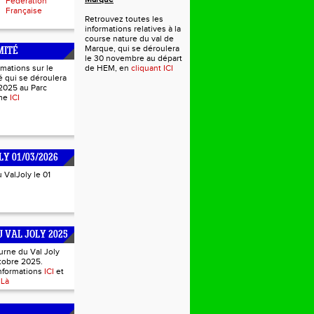
Fédération
Française
Retrouvez toutes les
informations relatives à la
course nature du val de
Marque, qui se déroulera
MITÉ
le 30 novembre au départ
rmations sur le
de HEM, en
cliquant ICI
 qui se déroulera
2025 au Parc
mme
ICI
LY 01/03/2026
u ValJoly le 01
 VAL JOLY 2025
urne du Val Joly
tobre 2025.
informations
ICI
et
s
Là