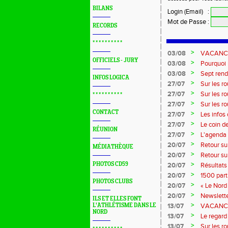
BILANS
Login (Email)
:
Mot de Passe
:
RECORDS
* * * * * * * * * *
>
03/08
VACANCES 
OFFICIELS - JURY
>
03/08
Pourquoi n
?...
>
03/08
Sept rend
INFOS LOGICA
>
27/07
Sur les r
>
27/07
Sur les r
* * * * * * * * * *
>
27/07
Sur les r
Marque
CONTACT
>
27/07
Les infos
>
27/07
Le coin d
RÉUNION
>
27/07
L'agenda 
>
20/07
Retour su
MÉDIATHÈQUE
>
20/07
Retour su
>
PHOTOS CD59
20/07
Résultats
>
20/07
1500 part
PHOTOS CLUBS
>
20/07
« Le Nord 
>
20/07
Newslette
ILS ET ELLES FONT
>
L'ATHLÉTISME DANS LE
13/07
VACANCES:
NORD
>
13/07
Le regard 
>
13/07
Sur les r