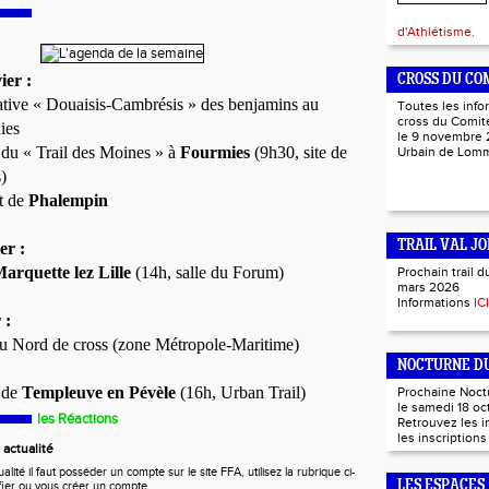
d'Athlétisme.
ier :
CROSS DU CO
ative « Douaisis-Cambrésis » des benjamins au
Toutes les info
cross du Comité
ies
le 9 novembre 
du « Trail des Moines » à
Fourmies
(9h30, site de
Urbain de Lo
)
t de
Phalempin
TRAIL VAL JO
er :
arquette lez Lille
(14h, salle du Forum)
Prochain trail d
mars 2026
Informations
ICI
 :
 Nord de cross (zone Métropole-Maritime)
NOCTURNE DU
 de
Templeuve en Pévèle
(16h, Urban Trail)
Prochaine Noct
le samedi 18 oc
les Réactions
Retrouvez les 
les inscription
actualité
ité il faut posséder un compte sur le site FFA, utilisez la rubrique ci-
LES ESPACES
fier ou vous créer un compte.