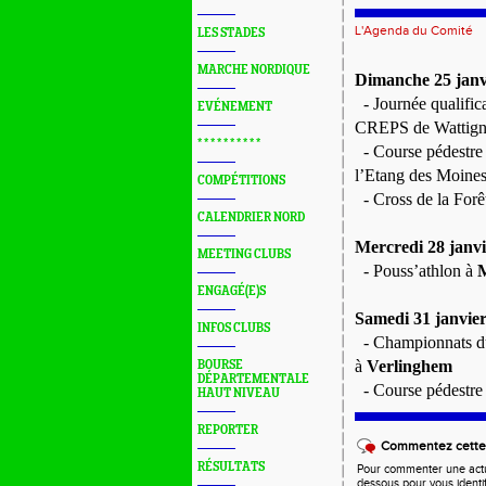
L'Agenda du Comité
LES STADES
MARCHE NORDIQUE
Dimanche 25 janv
- Journée qualific
EVÉNEMENT
CREPS de Wattign
* * * * * * * * * *
- Course pédestre 
l’Etang des Moines
COMPÉTITIONS
- Cross de la Forê
CALENDRIER NORD
Mercredi 28 janvi
MEETING CLUBS
- Pouss’athlon à
M
ENGAGÉ(E)S
Samedi 31 janvier
INFOS CLUBS
- Championnats du
à
Verlinghem
BOURSE
DÉPARTEMENTALE
- Course pédestre
HAUT NIVEAU
REPORTER
Commentez cette 
RÉSULTATS
Pour commenter une actual
dessous pour vous identi