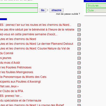
|
mot de passe oublié ?
: prenez l’air sur les routes et les chemins du Nord…
e pas être séduit par le bénévolat à l’heure de la retraite
ez-vous en cette première semaine d’août…
outes et les chemins du Nord
outes et les chemins du Nord: Le dernier Flamand Debout
outes et les chemins du Nord: Course Nature du Val de
 du Comité
es jeunes
du mois d'Août
r les Foulées Frétinoises
r les foulées Maingeoises
 la Panoramique du Monts des Cats
icipants aux Foulées d’Awoingt
fait ses Jeux »
r Clubs de la FFA
 prenez l'air....
du spécialiste et de l'internaute
outes et les chemins du Nord: La course des Rubef