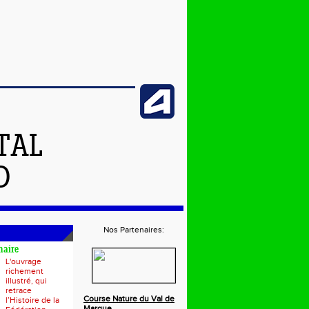
TAL
D
Nos Partenaires:
naire
L'ouvrage
richement
illustré, qui
retrace
Course Nature du Val de
l’Histoire de la
Marque