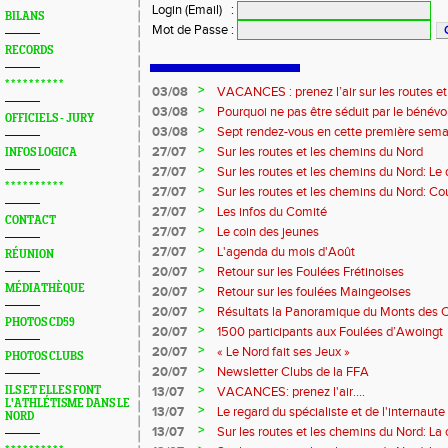
Login (Email)
:
BILANS
Mot de Passe
:
RECORDS
* * * * * * * * * *
>
03/08
VACANCES : prenez l’air sur les routes e
>
03/08
Pourquoi ne pas être séduit par le bénévola
OFFICIELS - JURY
?...
>
03/08
Sept rendez-vous en cette première sema
>
27/07
Sur les routes et les chemins du Nord
INFOS LOGICA
>
27/07
Sur les routes et les chemins du Nord: L
* * * * * * * * * *
>
27/07
Sur les routes et les chemins du Nord: Co
Marque
>
27/07
Les infos du Comité
CONTACT
>
27/07
Le coin des jeunes
>
27/07
L'agenda du mois d'Août
RÉUNION
>
20/07
Retour sur les Foulées Frétinoises
MÉDIATHÈQUE
>
20/07
Retour sur les foulées Maingeoises
>
20/07
Résultats la Panoramique du Monts des 
PHOTOS CD59
>
20/07
1500 participants aux Foulées d’Awoingt
>
20/07
« Le Nord fait ses Jeux »
PHOTOS CLUBS
>
20/07
Newsletter Clubs de la FFA
>
ILS ET ELLES FONT
13/07
VACANCES: prenez l'air....
L'ATHLÉTISME DANS LE
>
13/07
Le regard du spécialiste et de l'internaute
NORD
>
13/07
Sur les routes et les chemins du Nord: La