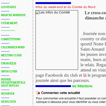
Infos du week-end et du Comité du Nord
LES STADES
Le cross-co
MARCHE NORDIQUE
dimanche 
EVÉNEMENT
* * * * * * * * * *
Journée non-
country ce d
COMPÉTITIONS
sportif Notr
CALENDRIER NORD
Saint-Amand l
les jeunes inve
MEETING CLUBS
matin, leurs a
ENGAGÉ(E)S
le relais. Reg
attend en visi
INFOS CLUBS
page Facebook du club et
là
le progra
journée ainsi que les parcours.
BOURSE
DÉPARTEMENTALE
HAUT NIVEAU
les Réactions
Commentez cette actualité
REPORTER
Pour commenter une actualité il faut posséder un compt
RÉSULTATS
rubrique ci-dessous pour vous identifier ou vous crée