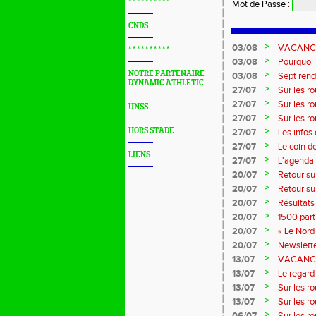
* * * * * * * * * *
Mot de Passe
:
CNDS
>
03/08
VACANCES 
* * * * * * * * * *
>
03/08
Pourquoi n
?...
NOTRE PARTENAIRE
>
03/08
Sept rend
DYNAMIC ATHLETIC
>
27/07
Sur les r
>
27/07
Sur les r
UNSS
>
27/07
Sur les r
Marque
>
HORS STADE
27/07
Les infos
>
27/07
Le coin d
LIENS
>
27/07
L'agenda 
>
20/07
Retour su
>
20/07
Retour su
>
20/07
Résultats
>
20/07
1500 part
>
20/07
« Le Nord 
>
20/07
Newslette
>
13/07
VACANCES:
>
13/07
Le regard 
>
13/07
Sur les r
>
13/07
Sur les r
>