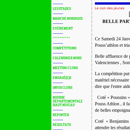
Le coin des jeunes
LES STADES
MARCHE NORDIQUE
BELLE PART
EVÉNEMENT
Ce Samedi 24 Janv
* * * * * * * * * *
Pouss’athlon et
tri
COMPÉTITIONS
Belle affluence de
CALENDRIER NORD
Valenciennes , Som
MEETING CLUBS
La compétition pu
ENGAGÉ(E)S
mat
ériel
n
é
cessaire
dire que l'entre ai
INFOS CLUBS
Coté
« Poussins »
BOURSE
DÉPARTEMENTALE
Pouss Athlon , il fa
HAUT NIVEAU
de belles empoigna
REPORTER
Coté
«
B
enjamins
RÉSULTATS
attendre les résulta