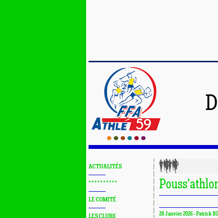
D
ACTUALITÉS
Pouss'athlo
* * * * * * * * * *
LE COMITÉ
28 Janvier 2026 - Patrick B
LES CLUBS