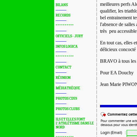
meilleures
p
erfs A
BILANS
qualifier, les triat
RECORDS
bel entrainement tes
l'absence de salle
* * * * * * * * * *
très peu accessible
OFFICIELS - JURY
En tout cas, elles 
INFOS LOGICA
délicieux concocté
* * * * * * * * * *
BRAVO à tous les
CONTACT
Pour EA Douchy
RÉUNION
Jean Marie PIW
MÉDIATHÈQUE
PHOTOS CD59
PHOTOS CLUBS
Commentez cette 
ILS ET ELLES FONT
Pour commenter une actual
L'ATHLÉTISME DANS LE
dessous pour vous identi
NORD
Login (Email)
: