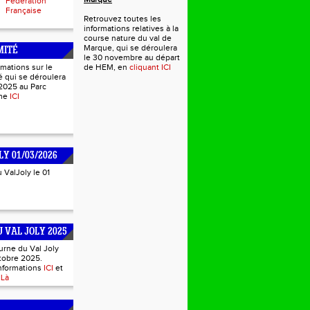
Fédération
Française
Retrouvez toutes les
informations relatives à la
course nature du val de
Marque, qui se déroulera
MITÉ
le 30 novembre au départ
rmations sur le
de HEM, en
cliquant ICI
 qui se déroulera
2025 au Parc
mme
ICI
LY 01/03/2026
u ValJoly le 01
 VAL JOLY 2025
urne du Val Joly
tobre 2025.
informations
ICI
et
s
Là