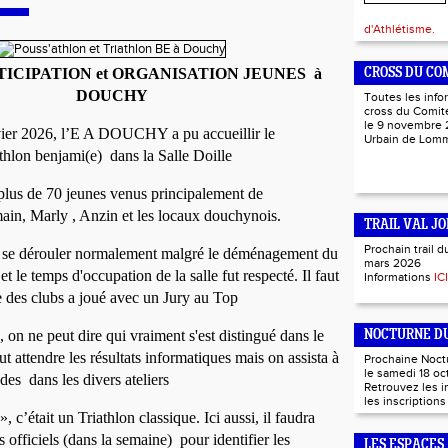
d'Athlétisme.
ICIPATION et ORGANISATION JEUNES à
CROSS DU CO
DOUCHY
Toutes les info
cross du Comité
le 9 novembre 
ier 2026, l’E A DOUCHY a pu accueillir le
Urbain de Lo
athlon benjami(e)
dans la Salle Doille
 plus de 70 jeunes venus principalement de
ain, Marly , Anzin et les locaux douchynois.
TRAIL VAL JO
Prochain trail d
t se dérouler normalement malgré le déménagement du
mars 2026
 et le temps d'occupation de la salle fut respecté
.
Il faut
Informations
ICI
de des clubs a joué avec un Jury au Top
, on ne peut dire qui vraiment s'est distingué dans le
NOCTURNE DU
ut attendre les
r
ésultats informatiques mais on assista à
Prochaine Noct
le samedi 18 oc
des dans les divers ateliers
Retrouvez les 
les inscription
 »
, c’était un Triathlon classique. Ici aussi, il faudra
ts officiels (dans la semaine) pour identifier les
LES ESPACES