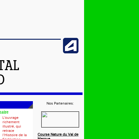
TAL
D
Nos Partenaires:
naire
L'ouvrage
richement
illustré, qui
retrace
Course Nature du Val de
l’Histoire de la
Marque