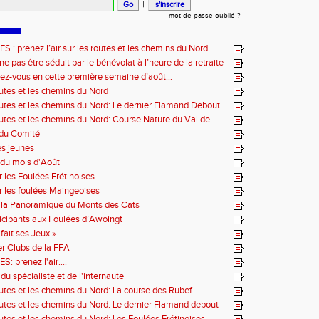
|
mot de passe oublié ?
: prenez l’air sur les routes et les chemins du Nord…
e pas être séduit par le bénévolat à l’heure de la retraite
ez-vous en cette première semaine d’août…
outes et les chemins du Nord
outes et les chemins du Nord: Le dernier Flamand Debout
outes et les chemins du Nord: Course Nature du Val de
 du Comité
es jeunes
du mois d'Août
r les Foulées Frétinoises
r les foulées Maingeoises
 la Panoramique du Monts des Cats
icipants aux Foulées d’Awoingt
fait ses Jeux »
r Clubs de la FFA
 prenez l'air....
du spécialiste et de l'internaute
outes et les chemins du Nord: La course des Rubef
outes et les chemins du Nord: Le dernier Flamand debout