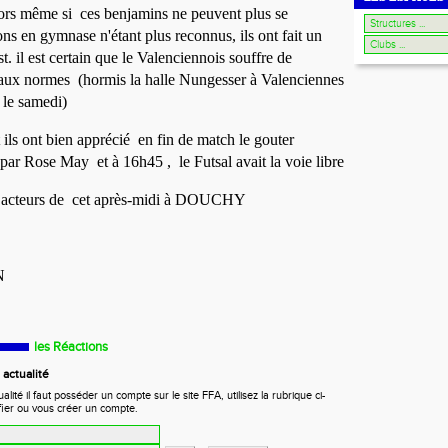
lors même si ces
benjamins
ne peuvent plus se
hlons en gymnase n'étant plus reconnus, ils ont fait un
t. il est certain que le Valenciennois souffre de
s aux normes (hormis la halle Nungesser à Valenciennes
 le samedi)
et ils ont bien apprécié en fin de match le gouter
 par Rose May et à
16h45 , le Futsal avait la voie libre
 acteurs de cet après-midi à DOUCHY
ON
les Réactions
actualité
ité il faut posséder un compte sur le site FFA, utilisez la rubrique ci-
fier ou vous créer un compte.