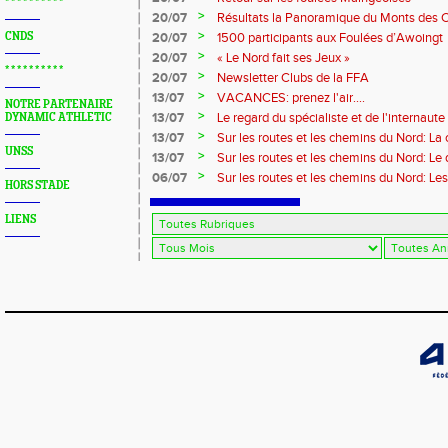
* * * * * * * * * *
>
20/07
Résultats la Panoramique du Monts des 
>
CNDS
20/07
1500 participants aux Foulées d’Awoingt
>
20/07
« Le Nord fait ses Jeux »
* * * * * * * * * *
>
20/07
Newsletter Clubs de la FFA
>
13/07
VACANCES: prenez l'air....
NOTRE PARTENAIRE
>
13/07
Le regard du spécialiste et de l'internaute
DYNAMIC ATHLETIC
>
13/07
Sur les routes et les chemins du Nord: La
UNSS
>
13/07
Sur les routes et les chemins du Nord: L
>
06/07
Sur les routes et les chemins du Nord: Le
HORS STADE
LIENS