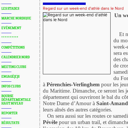
Regard sur un week-end d'athlé dans le Nord
LES STADES
Un we
MARCHE NORDIQUE
EVÉNEMENT
Et nou
* * * * * * * * * *
du moi
week-e
COMPÉTITIONS
sera es
CALENDRIER NORD
des c
de cro
MEETING CLUBS
samedi 
ENGAGÉ(E)S
du For
à
Pérenchies-Verlinghem
pour les jeu
INFOS CLUBS
du Maritime. Dimanche, ce seront les 
département qui ouvriront le bal du cô
BOURSE
DÉPARTEMENTALE
Notre Dame d’Amour à
Saint-Amand 
HAUT NIVEAU
leurs aînés des autres catégories.
REPORTER
On sera aussi sur les routes ce samed
Pévèle
pour un urban trail, et dimanch
RÉSULTATS