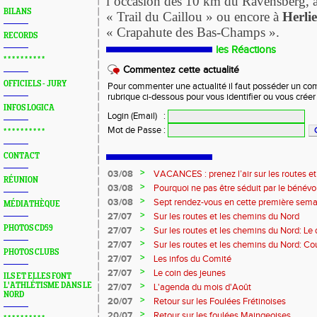
l’occasion des 10 km du Ravensberg, 
BILANS
« Trail du Caillou » ou encore à
Herlie
« Crapahute des Bas-Champs ».
RECORDS
les Réactions
* * * * * * * * * *
Commentez cette actualité
OFFICIELS - JURY
Pour commenter une actualité il faut posséder un compt
rubrique ci-dessous pour vous identifier ou vous crée
INFOS LOGICA
Login (Email)
:
Mot de Passe
:
* * * * * * * * * *
CONTACT
>
03/08
VACANCES : prenez l’air sur les routes e
RÉUNION
>
03/08
Pourquoi ne pas être séduit par le bénévola
?...
>
03/08
Sept rendez-vous en cette première sema
MÉDIATHÈQUE
>
27/07
Sur les routes et les chemins du Nord
PHOTOS CD59
>
27/07
Sur les routes et les chemins du Nord: L
>
27/07
Sur les routes et les chemins du Nord: Co
PHOTOS CLUBS
Marque
>
27/07
Les infos du Comité
>
27/07
Le coin des jeunes
ILS ET ELLES FONT
>
L'ATHLÉTISME DANS LE
27/07
L'agenda du mois d'Août
NORD
>
20/07
Retour sur les Foulées Frétinoises
>
20/07
Retour sur les foulées Maingeoises