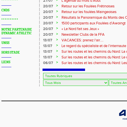
>
27/07
L'agenda du mois d'Août
* * * * * * * * * *
>
20/07
Retour sur les Foulées Frétinoises
CNDS
>
20/07
Retour sur les foulées Maingeoises
>
20/07
Résultats la Panoramique du Monts des 
* * * * * * * * * *
>
20/07
1500 participants aux Foulées d’Awoingt
>
20/07
« Le Nord fait ses Jeux »
NOTRE PARTENAIRE
DYNAMIC ATHLETIC
>
20/07
Newsletter Clubs de la FFA
>
13/07
VACANCES: prenez l'air....
UNSS
>
13/07
Le regard du spécialiste et de l'internaute
>
13/07
Sur les routes et les chemins du Nord: La
HORS STADE
>
13/07
Sur les routes et les chemins du Nord: L
>
LIENS
06/07
Sur les routes et les chemins du Nord: Le