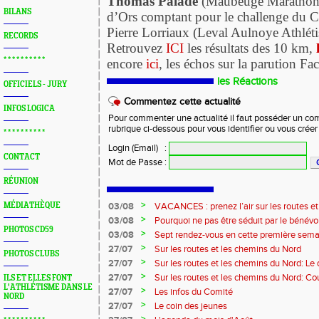
Thomas Palade
(Maubeuge Marathon) 
BILANS
d’Ors comptant pour le challenge du C
Pierre Lorriaux (Leval Aulnoye Athlét
RECORDS
Retrouvez
ICI
les résultats des 10 km,
* * * * * * * * * *
encore
ici
, les échos sur la parution F
les Réactions
OFFICIELS - JURY
Commentez cette actualité
INFOS LOGICA
Pour commenter une actualité il faut posséder un compt
rubrique ci-dessous pour vous identifier ou vous crée
* * * * * * * * * *
Login (Email)
:
CONTACT
Mot de Passe
:
RÉUNION
>
MÉDIATHÈQUE
03/08
VACANCES : prenez l’air sur les routes e
>
03/08
Pourquoi ne pas être séduit par le bénévola
PHOTOS CD59
?...
>
03/08
Sept rendez-vous en cette première sema
>
27/07
Sur les routes et les chemins du Nord
PHOTOS CLUBS
>
27/07
Sur les routes et les chemins du Nord: L
>
27/07
Sur les routes et les chemins du Nord: Co
ILS ET ELLES FONT
L'ATHLÉTISME DANS LE
Marque
>
27/07
Les infos du Comité
NORD
>
27/07
Le coin des jeunes