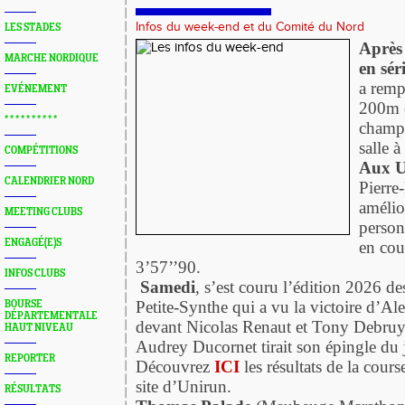
Infos du week-end et du Comité du Nord
LES STADES
Après 
MARCHE NORDIQUE
en sér
a remp
EVÉNEMENT
200m 
* * * * * * * * * *
champi
salle à
COMPÉTITIONS
Aux 
CALENDRIER NORD
Pierre
amélio
MEETING CLUBS
person
ENGAGÉ(E)S
en cou
3’57’’90.
INFOS CLUBS
Samedi
, s’est couru l’édition 2026 de
Petite-Synthe qui a vu la victoire d’A
BOURSE
DÉPARTEMENTALE
devant Nicolas Renaut et Tony Debruy
HAUT NIVEAU
Audrey Ducornet tirait son épingle du 
REPORTER
Découvrez
ICI
les résultats de la cours
site d’Unirun.
RÉSULTATS