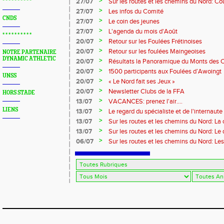
>
27/07
Sur les routes et les chemins du Nord: Co
* * * * * * * * * *
Marque
>
27/07
Les infos du Comité
CNDS
>
27/07
Le coin des jeunes
>
27/07
L'agenda du mois d'Août
* * * * * * * * * *
>
20/07
Retour sur les Foulées Frétinoises
>
20/07
Retour sur les foulées Maingeoises
NOTRE PARTENAIRE
DYNAMIC ATHLETIC
>
20/07
Résultats la Panoramique du Monts des 
>
20/07
1500 participants aux Foulées d’Awoingt
UNSS
>
20/07
« Le Nord fait ses Jeux »
>
20/07
Newsletter Clubs de la FFA
HORS STADE
>
13/07
VACANCES: prenez l'air....
LIENS
>
13/07
Le regard du spécialiste et de l'internaute
>
13/07
Sur les routes et les chemins du Nord: La
>
13/07
Sur les routes et les chemins du Nord: L
>
06/07
Sur les routes et les chemins du Nord: Le