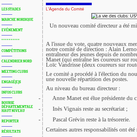
L'Agenda du Comité
LES STADES
MARCHE NORDIQUE
Un nouveau comité directeur a été m
EVÉNEMENT
* * * * * * * * * *
A l'issue du vote, quatre nouveaux mem
notre comité de direction : Alain Lerno
COMPÉTITIONS
entraîneur des jeunes depuis de nombr
Manet (qui entraîne les coureurs sur r
CALENDRIER NORD
Loïc Vandrisse (deux coureurs sur rout
MEETING CLUBS
Le comité a procédé à l'élection du nou
une nouvelle répartition des postes.
ENGAGÉ(E)S
Au niveau du bureau directeur :
INFOS CLUBS
-
Anne Manet est élue présidente du c
BOURSE
DÉPARTEMENTALE
-
Inès Vignais reste au secrétariat ;
HAUT NIVEAU
-
Pascal Grévin reste à la trésorerie.
REPORTER
Certaines autres responsabilités ont été 
RÉSULTATS