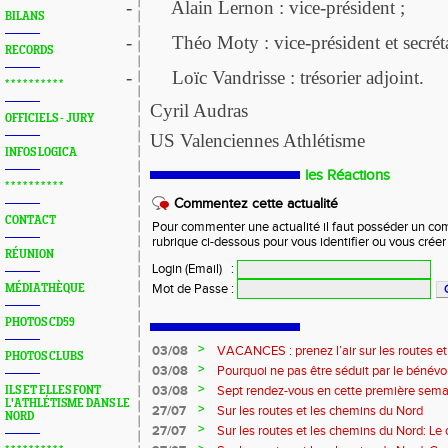
-
Alain Lernon : vice-président ;
BILANS
-
Théo Moty : vice-président et secréta
RECORDS
-
Loïc Vandrisse : trésorier adjoint.
* * * * * * * * * *
Cyril Audras
OFFICIELS - JURY
US Valenciennes Athlétisme
INFOS LOGICA
les Réactions
* * * * * * * * * *
Commentez cette actualité
CONTACT
Pour commenter une actualité il faut posséder un compt
rubrique ci-dessous pour vous identifier ou vous crée
RÉUNION
Login (Email)
:
Mot de Passe
:
MÉDIATHÈQUE
PHOTOS CD59
>
03/08
VACANCES : prenez l’air sur les routes e
PHOTOS CLUBS
>
03/08
Pourquoi ne pas être séduit par le bénévola
?...
>
03/08
Sept rendez-vous en cette première sema
ILS ET ELLES FONT
L'ATHLÉTISME DANS LE
>
27/07
Sur les routes et les chemins du Nord
NORD
>
27/07
Sur les routes et les chemins du Nord: L