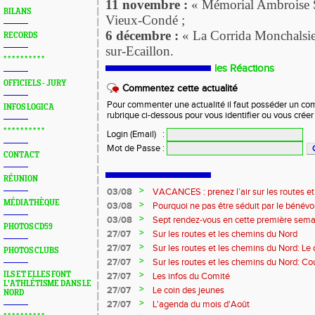
11 novembre :
« Mémorial Ambroise 
BILANS
Vieux-Condé ;
6 décembre :
« La Corrida Monchalsi
RECORDS
sur-Ecaillon.
* * * * * * * * * *
les Réactions
OFFICIELS - JURY
Commentez cette actualité
Pour commenter une actualité il faut posséder un compt
INFOS LOGICA
rubrique ci-dessous pour vous identifier ou vous crée
* * * * * * * * * *
Login (Email)
:
Mot de Passe
:
CONTACT
RÉUNION
>
03/08
VACANCES : prenez l’air sur les routes e
MÉDIATHÈQUE
>
03/08
Pourquoi ne pas être séduit par le bénévola
?...
>
03/08
Sept rendez-vous en cette première sema
PHOTOS CD59
>
27/07
Sur les routes et les chemins du Nord
>
27/07
Sur les routes et les chemins du Nord: L
PHOTOS CLUBS
>
27/07
Sur les routes et les chemins du Nord: Co
Marque
>
ILS ET ELLES FONT
27/07
Les infos du Comité
L'ATHLÉTISME DANS LE
>
27/07
Le coin des jeunes
NORD
>
27/07
L'agenda du mois d'Août