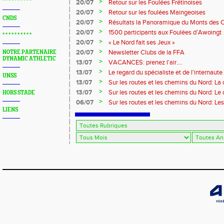
>
* * * * * * * * * *
20/07
Retour sur les Foulées Frétinoises
>
20/07
Retour sur les foulées Maingeoises
CNDS
>
20/07
Résultats la Panoramique du Monts des 
>
20/07
1500 participants aux Foulées d’Awoingt
* * * * * * * * * *
>
20/07
« Le Nord fait ses Jeux »
>
20/07
Newsletter Clubs de la FFA
NOTRE PARTENAIRE
DYNAMIC ATHLETIC
>
13/07
VACANCES: prenez l'air....
>
13/07
Le regard du spécialiste et de l'internaute
UNSS
>
13/07
Sur les routes et les chemins du Nord: La
>
13/07
Sur les routes et les chemins du Nord: L
HORS STADE
>
06/07
Sur les routes et les chemins du Nord: Le
LIENS