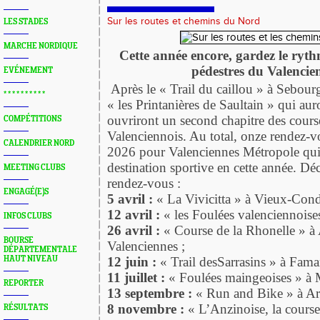
Sur les routes et chemins du Nord
LES STADES
MARCHE NORDIQUE
Cette année encore, gardez le ryth
pédestres du Valencien
EVÉNEMENT
Après le « Trail du caillou » à Sebourg
* * * * * * * * * *
« les Printanières de Saultain » qui au
ouvriront un second chapitre des cours
COMPÉTITIONS
Valenciennois. Au total, onze rendez-v
CALENDRIER NORD
2026 pour Valenciennes Métropole qui
destination sportive en cette année. Dé
MEETING CLUBS
rendez-vous :
ENGAGÉ(E)S
5 avril :
« La Vivicitta » à Vieux-Con
12 avril :
« les Foulées valenciennoise
INFOS CLUBS
26 avril :
« Course de la Rhonelle » à
BOURSE
Valenciennes ;
DÉPARTEMENTALE
HAUT NIVEAU
12 juin :
« Trail desSarrasins » à Fama
11 juillet :
« Foulées maingeoises » à 
REPORTER
13 septembre :
« Run and Bike » à Ar
8 novembre :
« L’Anzinoise, la course
RÉSULTATS