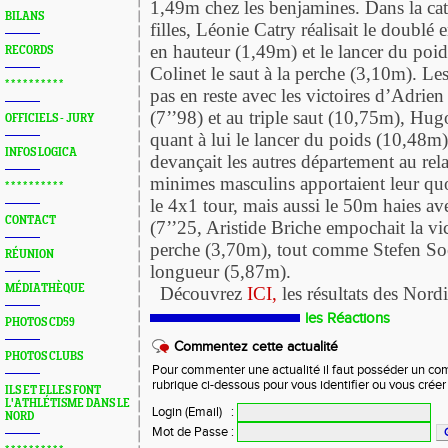
1,49m chez les benjamines. Dans la ca
BILANS
filles, Léonie Catry réalisait le doublé 
en hauteur (1,49m) et le lancer du poi
RECORDS
Colinet le saut à la perche (3,10m). Le
* * * * * * * * * *
pas en reste avec les victoires d’Adri
(7’’98) et au triple saut (10,75m), Hu
OFFICIELS - JURY
quant à lui le lancer du poids (10,48
INFOS LOGICA
devançait les autres département au rel
minimes masculins apportaient leur qu
* * * * * * * * * *
le 4x1 tour, mais aussi le 50m haies a
CONTACT
(7’’25, Aristide Briche empochait la vic
perche (3,70m), tout comme Stefen So
RÉUNION
longueur (5,87m).
MÉDIATHÈQUE
Découvrez
ICI,
les résultats des Nordi
les Réactions
PHOTOS CD59
Commentez cette actualité
PHOTOS CLUBS
Pour commenter une actualité il faut posséder un compt
rubrique ci-dessous pour vous identifier ou vous crée
ILS ET ELLES FONT
L'ATHLÉTISME DANS LE
Login (Email)
:
NORD
Mot de Passe
: