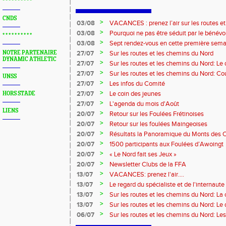
* * * * * * * * * *
CNDS
>
03/08
VACANCES : prenez l’air sur les routes e
>
03/08
Pourquoi ne pas être séduit par le bénévola
* * * * * * * * * *
?...
>
03/08
Sept rendez-vous en cette première sema
>
NOTRE PARTENAIRE
27/07
Sur les routes et les chemins du Nord
DYNAMIC ATHLETIC
>
27/07
Sur les routes et les chemins du Nord: L
>
27/07
Sur les routes et les chemins du Nord: Co
UNSS
Marque
>
27/07
Les infos du Comité
>
27/07
Le coin des jeunes
HORS STADE
>
27/07
L'agenda du mois d'Août
LIENS
>
20/07
Retour sur les Foulées Frétinoises
>
20/07
Retour sur les foulées Maingeoises
>
20/07
Résultats la Panoramique du Monts des 
>
20/07
1500 participants aux Foulées d’Awoingt
>
20/07
« Le Nord fait ses Jeux »
>
20/07
Newsletter Clubs de la FFA
>
13/07
VACANCES: prenez l'air....
>
13/07
Le regard du spécialiste et de l'internaute
>
13/07
Sur les routes et les chemins du Nord: La
>
13/07
Sur les routes et les chemins du Nord: L
>
06/07
Sur les routes et les chemins du Nord: Le