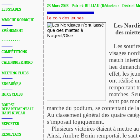
25 Mars 2026 - Patrick BILLIAU (Rédacteur - District Mé
LES STADES
Le coin des jeunes
MARCHE NORDIQUE
Les Nordis
EVÉNEMENT
des miett
* * * * * * * * * *
Les sourires 
visages nordi
COMPÉTITIONS
match interd
CALENDRIER NORD
lieu dimanch
effet, les je
MEETING CLUBS
ont réalisé u
ENGAGÉ(E)S
remportant tr
matches. Seu
INFOS CLUBS
sont pas mon
BOURSE
marche du podium, se contentant de la
DÉPARTEMENTALE
HAUT NIVEAU
Au classement général des quatre catég
s’imposait logiquement.
REPORTER
Plusieurs victoires étaient à mettre au 
Ainsi, Ambre Benin remportait le saut 
RÉSULTATS