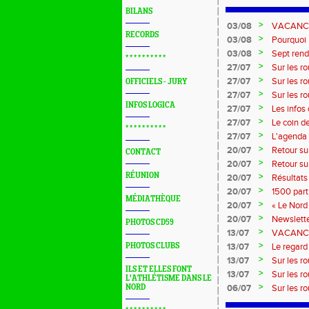
BILANS
>
03/08
VACANCES 
RECORDS
>
03/08
Pourquoi n
?...
>
03/08
Sept rend
* * * * * * * * * *
>
27/07
Sur les r
>
27/07
Sur les r
OFFICIELS - JURY
>
27/07
Sur les r
INFOS LOGICA
Marque
>
27/07
Les infos
>
27/07
Le coin d
* * * * * * * * * *
>
27/07
L'agenda 
>
20/07
Retour su
CONTACT
>
20/07
Retour su
RÉUNION
>
20/07
Résultats
>
20/07
1500 part
MÉDIATHÈQUE
>
20/07
« Le Nord 
>
20/07
Newslette
PHOTOS CD59
>
13/07
VACANCES:
>
PHOTOS CLUBS
13/07
Le regard 
>
13/07
Sur les r
ILS ET ELLES FONT
>
13/07
Sur les r
L'ATHLÉTISME DANS LE
>
NORD
06/07
Sur les r