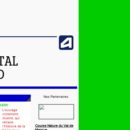
TAL
D
Nos Partenaires:
naire
L'ouvrage
richement
illustré, qui
retrace
Course Nature du Val de
l’Histoire de la
Marque