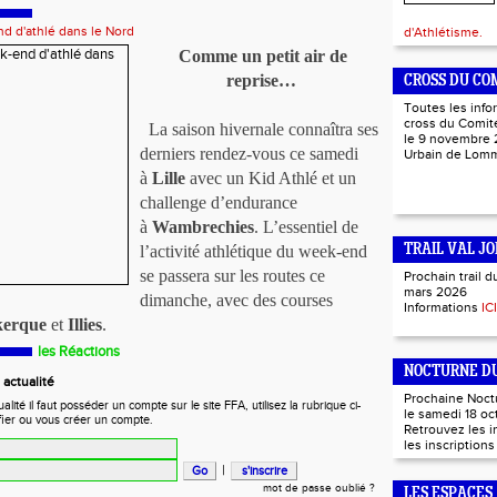
d d'athlé dans le Nord
d'Athlétisme.
Comme un petit air de
reprise…
CROSS DU CO
Toutes les info
cross du Comité
La saison hivernale connaîtra ses
le 9 novembre 
derniers rendez-vous ce samedi
Urbain de Lo
à
Lille
avec un Kid Athlé et un
challenge d’endurance
à
Wambrechies
. L’essentiel de
l’activité athlétique du week-end
TRAIL VAL JO
se passera sur les routes ce
Prochain trail d
mars 2026
dimanche, avec des courses
Informations
ICI
erque
et
Illies
.
les Réactions
NOCTURNE DU
actualité
Prochaine Noct
ité il faut posséder un compte sur le site FFA, utilisez la rubrique ci-
le samedi 18 oc
fier ou vous créer un compte.
Retrouvez les 
les inscription
|
mot de passe oublié ?
LES ESPACES