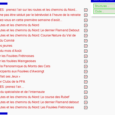
: prenez l’air sur les routes et les chemins du Nord…
e pas être séduit par le bénévolat à l’heure de la retraite
ez-vous en cette première semaine d’août…
outes et les chemins du Nord
outes et les chemins du Nord: Le dernier Flamand Debout
outes et les chemins du Nord: Course Nature du Val de
 du Comité
es jeunes
du mois d'Août
r les Foulées Frétinoises
r les foulées Maingeoises
 la Panoramique du Monts des Cats
icipants aux Foulées d’Awoingt
fait ses Jeux »
r Clubs de la FFA
 prenez l'air....
du spécialiste et de l'internaute
outes et les chemins du Nord: La course des Rubef
outes et les chemins du Nord: Le dernier Flamand debout
outes et les chemins du Nord: Les Foulées Frétinoises