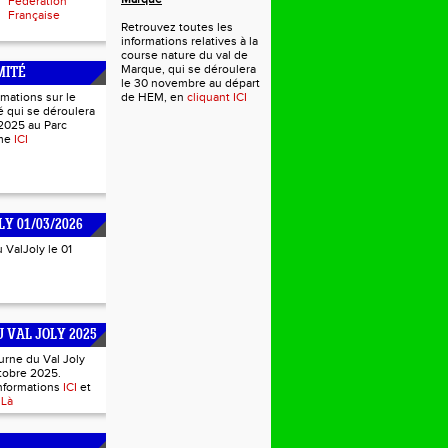
Fédération
Française
Retrouvez toutes les
informations relatives à la
course nature du val de
Marque, qui se déroulera
MITÉ
le 30 novembre au départ
rmations sur le
de HEM, en
cliquant ICI
 qui se déroulera
2025 au Parc
mme
ICI
LY 01/03/2026
u ValJoly le 01
 VAL JOLY 2025
urne du Val Joly
tobre 2025.
informations
ICI
et
s
Là