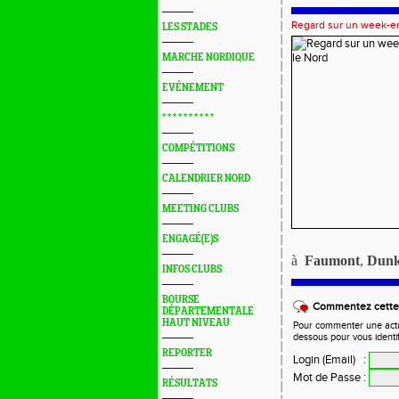
Regard sur un week-en
LES STADES
MARCHE NORDIQUE
EVÉNEMENT
* * * * * * * * * *
COMPÉTITIONS
CALENDRIER NORD
MEETING CLUBS
ENGAGÉ(E)S
à
Faumont
,
Dunk
INFOS CLUBS
BOURSE
Commentez cette 
DÉPARTEMENTALE
HAUT NIVEAU
Pour commenter une actual
dessous pour vous identi
REPORTER
Login (Email)
:
Mot de Passe
:
RÉSULTATS