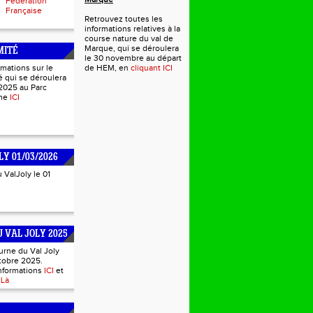
Fédération
Française
Retrouvez toutes les
informations relatives à la
course nature du val de
Marque, qui se déroulera
MITÉ
le 30 novembre au départ
rmations sur le
de HEM, en
cliquant ICI
 qui se déroulera
2025 au Parc
mme
ICI
LY 01/03/2026
u ValJoly le 01
 VAL JOLY 2025
urne du Val Joly
tobre 2025.
informations
ICI
et
s
Là