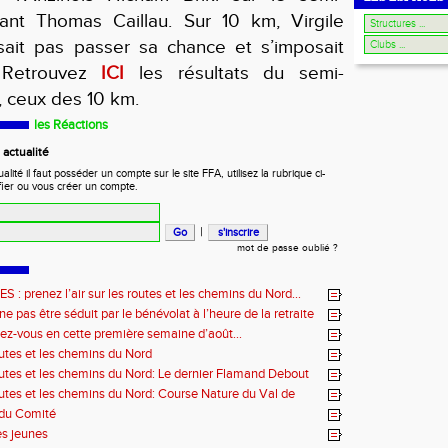
nt Thomas Caillau. Sur 10 km, Virgile
ssait pas passer sa chance et s’imposait
. Retrouvez
ICI
les résultats du semi-
, ceux des 10 km.
les Réactions
actualité
ité il faut posséder un compte sur le site FFA, utilisez la rubrique ci-
fier ou vous créer un compte.
|
mot de passe oublié ?
: prenez l’air sur les routes et les chemins du Nord…
e pas être séduit par le bénévolat à l’heure de la retraite
ez-vous en cette première semaine d’août…
outes et les chemins du Nord
outes et les chemins du Nord: Le dernier Flamand Debout
outes et les chemins du Nord: Course Nature du Val de
 du Comité
es jeunes