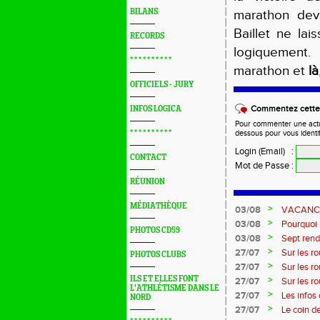
BILANS
marathon deva
Baillet ne lai
RECORDS
logiquement
* * * * * * * * * *
marathon et
là
OFFICIELS - JURY
Commentez cette 
INFOS LOGICA
Pour commenter une actual
* * * * * * * * * *
dessous pour vous identi
Login (Email)
:
CONTACT
Mot de Passe
:
RÉUNION
MÉDIATHÈQUE
>
03/08
VACANCES 
>
03/08
Pourquoi n
PHOTOS CD59
?...
>
03/08
Sept rend
>
27/07
Sur les r
PHOTOS CLUBS
>
27/07
Sur les r
ILS ET ELLES FONT
>
27/07
Sur les r
L'ATHLÉTISME DANS LE
Marque
>
27/07
Les infos
NORD
>
27/07
Le coin d