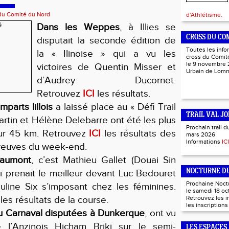
 du Comité du Nord
d'Athlétisme.
Dans
les Weppes
, à Illies se
CROSS DU CO
disputait la seconde édition de
Toutes les info
la « Ilinoise » qui a vu les
cross du Comité
le 9 novembre 
victoires de Quentin Misser et
Urbain de Lo
d’Audrey Ducornet.
Retrouvez
ICI
les résultats.
mparts lillois
a laissé place au « Défi Trail
TRAIL VAL JO
Martin et Hélène Delebarre ont été les plus
Prochain trail d
ur 45 km. Retrouvez
ICI
les résultats des
mars 2026
Informations
ICI
preuves du week-end.
Faumont
, c’est Mathieu Gallet (Douai Sin
i prenait le meilleur devant Luc Bedouret
NOCTURNE DU
Prochaine Noct
uline Six s’imposant chez les féminines.
le samedi 18 oc
les résultats de la course.
Retrouvez les 
les inscription
u Carnaval disputées à Dunkerque
, ont vu
e l’Anzinois Hicham Briki sur le semi-
LES ESPACES