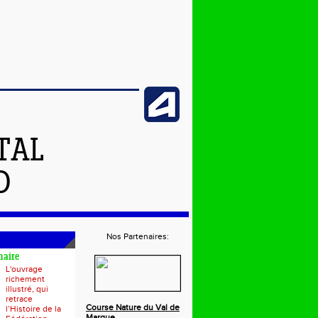
TAL
D
Nos Partenaires:
naire
L'ouvrage
richement
illustré, qui
retrace
Course Nature du Val de
l’Histoire de la
Marque