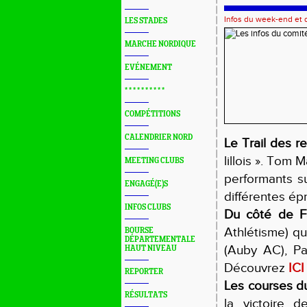
Infos du week-end et
LES STADES
MARCHE NORDIQUE
EVÉNEMENT
* * * * * * * * * *
COMPÉTITIONS
CALENDRIER NORD
Le Trail des re
lillois ». Tom 
MEETING CLUBS
performants s
ENGAGÉ(E)S
différentes é
INFOS CLUBS
Du côté de 
Athlétisme) qu
BOURSE
DÉPARTEMENTALE
(Auby AC), Pa
HAUT NIVEAU
Découvrez
ICI
REPORTER
Les courses d
RÉSULTATS
la victoire d