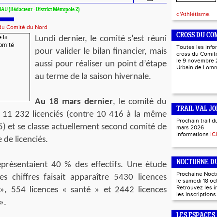
IAU (Rédacteur - District Métropole 2)
d'Athlétisme.
 du Comité du Nord
CROSS DU CO
Lundi dernier, le comité s’est réuni
Toutes les info
pour valider le bilan financier, mais
cross du Comité
le 9 novembre 
aussi pour réaliser un point d’étape
Urbain de Lo
au terme de la saison hivernale.
Au 18 mars dernier
, le comité du
TRAIL VAL JO
11 232 licenciés (contre 10 416 à la même
Prochain trail d
 et se classe actuellement second comité de
mars 2026
Informations
ICI
 de licenciés.
NOCTURNE DU
présentaient 40 % des effectifs. Une étude
Prochaine Noct
s chiffres faisait apparaître 5430 licences
le samedi 18 oc
Retrouvez les 
», 554 licences « santé » et 2442 licences
les inscription
».
LES ESPACES