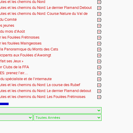
outes et les chemins du Nord
outes et les chemins du Nord: Le dernier Flamand Debout
outes et les chemins du Nord: Course Nature du Val de
 du Comité
es jeunes
du mois d'Août
r les Foulées Frétinoises
r les foulées Maingeoises
 la Panoramique du Monts des Cats
icipants aux Foulées d’Awoingt
fait ses Jeux »
r Clubs de la FFA
 prenez l'air....
du spécialiste et de l'internaute
outes et les chemins du Nord: La course des Rubef
outes et les chemins du Nord: Le dernier Flamand debout
outes et les chemins du Nord: Les Foulées Frétinoises