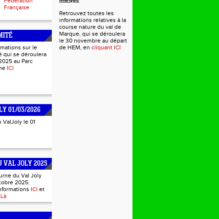
Fédération
Française
Retrouvez toutes les
informations relatives à la
course nature du val de
Marque, qui se déroulera
MITÉ
le 30 novembre au départ
rmations sur le
de HEM, en
cliquant ICI
 qui se déroulera
2025 au Parc
mme
ICI
LY 01/03/2026
u ValJoly le 01
 VAL JOLY 2025
urne du Val Joly
tobre 2025.
informations
ICI
et
s
Là