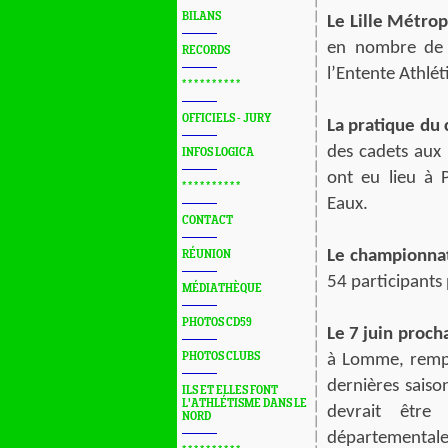
BILANS
Le Lille Métro
en nombre de l
RECORDS
l’Entente Athlé
* * * * * * * * * *
OFFICIELS - JURY
La pratique du
des cadets aux
INFOS LOGICA
ont eu lieu à 
* * * * * * * * * *
Eaux.
CONTACT
Le championnat
RÉUNION
54 participants
MÉDIATHÈQUE
PHOTOS CD59
Le 7 juin proch
PHOTOS CLUBS
à Lomme, rempl
dernières saiso
ILS ET ELLES FONT
L'ATHLÉTISME DANS LE
devrait êtr
NORD
départemental