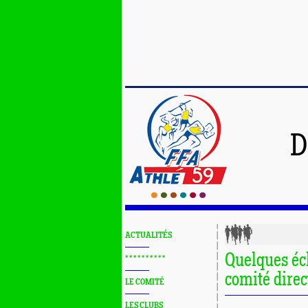
D
ACTUALITÉS
Quelques éc
* * * * * * * * * *
comité dire
LE COMITÉ
LES CLUBS