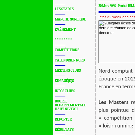
30 Mars 2026 - Patrick BILL
LES STADES
Infos du week-end et
MARCHE NORDIQUE
EVÉNEMENT
* * * * * * * * * *
COMPÉTITIONS
CALENDRIER NORD
Nord comptait 
MEETING CLUBS
époque en 2025)
ENGAGÉ(E)S
France en terme
INFOS CLUBS
BOURSE
Les Masters
re
DÉPARTEMENTALE
HAUT NIVEAU
plus pointue de
« compétition 
REPORTER
« loisir-running 
RÉSULTATS