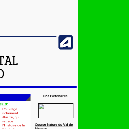
TAL
D
Nos Partenaires:
naire
L'ouvrage
richement
illustré, qui
retrace
Course Nature du Val de
l’Histoire de la
Marque