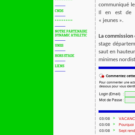
* * * * * * * * * *
communiqué leu
CNDS
Il en est de 
« jeunes ».
* * * * * * * * * *
NOTRE PARTENAIRE
DYNAMIC ATHLETIC
La commission 
stage départeme
UNSS
saut en hauteur
HORS STADE
minimes nordiste
LIENS
Commentez cette 
Pour commenter une actual
dessous pour vous identi
Login (Email)
:
Mot de Passe
:
>
03/08
VACANCES 
>
03/08
Pourquoi n
?...
>
03/08
Sept rend