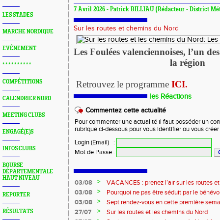
7 Avril 2026 - Patrick BILLIAU (Rédacteur - District Mé
LES STADES
Sur les routes et chemins du Nord
MARCHE NORDIQUE
EVÉNEMENT
Les Foulées valenciennoises, l’un de
la région
* * * * * * * * * *
COMPÉTITIONS
Retrouvez le programme
ICI.
les Réactions
CALENDRIER NORD
Commentez cette actualité
MEETING CLUBS
Pour commenter une actualité il faut posséder un compt
rubrique ci-dessous pour vous identifier ou vous crée
ENGAGÉ(E)S
Login (Email)
:
INFOS CLUBS
Mot de Passe
:
BOURSE
DÉPARTEMENTALE
HAUT NIVEAU
>
03/08
VACANCES : prenez l’air sur les routes e
>
03/08
Pourquoi ne pas être séduit par le bénévola
REPORTER
?...
>
03/08
Sept rendez-vous en cette première sema
>
RÉSULTATS
27/07
Sur les routes et les chemins du Nord