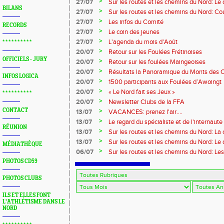
>
27/07
Sur les routes et les chemins du Nord: L
BILANS
>
27/07
Sur les routes et les chemins du Nord: Co
Marque
>
27/07
Les infos du Comité
RECORDS
>
27/07
Le coin des jeunes
>
27/07
L'agenda du mois d'Août
* * * * * * * * * *
>
20/07
Retour sur les Foulées Frétinoises
OFFICIELS - JURY
>
20/07
Retour sur les foulées Maingeoises
>
20/07
Résultats la Panoramique du Monts des 
INFOS LOGICA
>
20/07
1500 participants aux Foulées d’Awoingt
>
20/07
« Le Nord fait ses Jeux »
* * * * * * * * * *
>
20/07
Newsletter Clubs de la FFA
CONTACT
>
13/07
VACANCES: prenez l'air....
>
13/07
Le regard du spécialiste et de l'internaute
RÉUNION
>
13/07
Sur les routes et les chemins du Nord: La
>
13/07
Sur les routes et les chemins du Nord: L
MÉDIATHÈQUE
>
06/07
Sur les routes et les chemins du Nord: Le
PHOTOS CD59
PHOTOS CLUBS
ILS ET ELLES FONT
L'ATHLÉTISME DANS LE
NORD