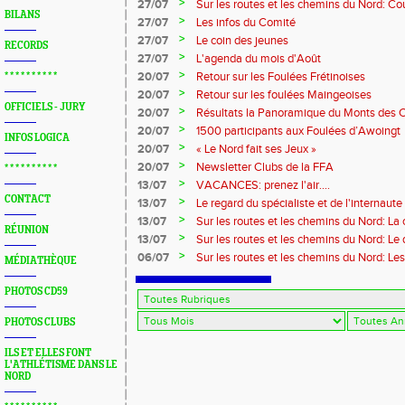
>
27/07
Sur les routes et les chemins du Nord: Co
BILANS
Marque
>
27/07
Les infos du Comité
>
27/07
Le coin des jeunes
RECORDS
>
27/07
L'agenda du mois d'Août
>
20/07
Retour sur les Foulées Frétinoises
* * * * * * * * * *
>
20/07
Retour sur les foulées Maingeoises
OFFICIELS - JURY
>
20/07
Résultats la Panoramique du Monts des 
>
20/07
1500 participants aux Foulées d’Awoingt
INFOS LOGICA
>
20/07
« Le Nord fait ses Jeux »
>
20/07
Newsletter Clubs de la FFA
* * * * * * * * * *
>
13/07
VACANCES: prenez l'air....
CONTACT
>
13/07
Le regard du spécialiste et de l'internaute
>
13/07
Sur les routes et les chemins du Nord: La
RÉUNION
>
13/07
Sur les routes et les chemins du Nord: L
>
06/07
Sur les routes et les chemins du Nord: Le
MÉDIATHÈQUE
PHOTOS CD59
PHOTOS CLUBS
ILS ET ELLES FONT
L'ATHLÉTISME DANS LE
NORD