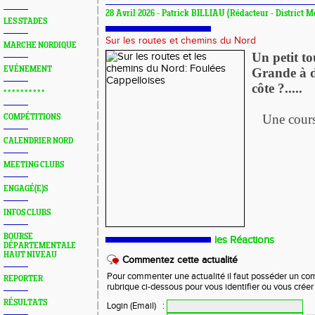
28 Avril 2026 - Patrick BILLIAU (Rédacteur - District M
LES STADES
Sur les routes et chemins du Nord
MARCHE NORDIQUE
Un petit t
EVÉNEMENT
Grande à d
côte ?.....
* * * * * * * * * *
Une course
COMPÉTITIONS
CALENDRIER NORD
MEETING CLUBS
ENGAGÉ(E)S
INFOS CLUBS
BOURSE
les Réactions
DÉPARTEMENTALE
HAUT NIVEAU
Commentez cette actualité
Pour commenter une actualité il faut posséder un compt
REPORTER
rubrique ci-dessous pour vous identifier ou vous crée
RÉSULTATS
Login (Email)
: