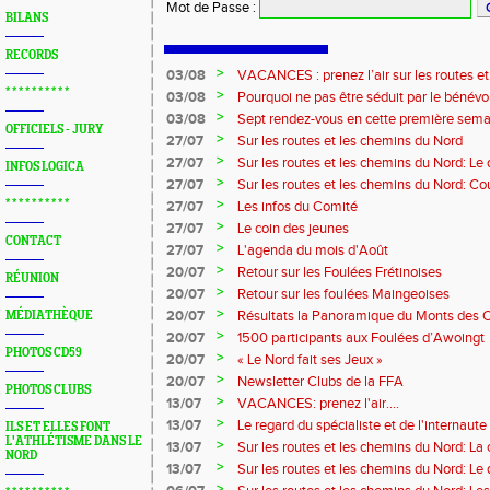
Mot de Passe
:
BILANS
RECORDS
>
03/08
VACANCES : prenez l’air sur les routes e
* * * * * * * * * *
>
03/08
Pourquoi ne pas être séduit par le bénévola
?...
>
03/08
Sept rendez-vous en cette première sema
OFFICIELS - JURY
>
27/07
Sur les routes et les chemins du Nord
>
27/07
Sur les routes et les chemins du Nord: L
INFOS LOGICA
>
27/07
Sur les routes et les chemins du Nord: Co
Marque
>
* * * * * * * * * *
27/07
Les infos du Comité
>
27/07
Le coin des jeunes
CONTACT
>
27/07
L'agenda du mois d'Août
>
20/07
Retour sur les Foulées Frétinoises
RÉUNION
>
20/07
Retour sur les foulées Maingeoises
>
20/07
Résultats la Panoramique du Monts des 
MÉDIATHÈQUE
>
20/07
1500 participants aux Foulées d’Awoingt
PHOTOS CD59
>
20/07
« Le Nord fait ses Jeux »
>
20/07
Newsletter Clubs de la FFA
PHOTOS CLUBS
>
13/07
VACANCES: prenez l'air....
>
13/07
Le regard du spécialiste et de l'internaute
ILS ET ELLES FONT
L'ATHLÉTISME DANS LE
>
13/07
Sur les routes et les chemins du Nord: La
NORD
>
13/07
Sur les routes et les chemins du Nord: L
>