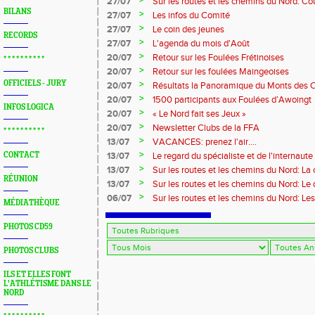
>
27/07
Sur les routes et les chemins du Nord: Co
BILANS
Marque
>
27/07
Les infos du Comité
>
27/07
Le coin des jeunes
RECORDS
>
27/07
L'agenda du mois d'Août
>
20/07
Retour sur les Foulées Frétinoises
* * * * * * * * * *
>
20/07
Retour sur les foulées Maingeoises
OFFICIELS - JURY
>
20/07
Résultats la Panoramique du Monts des 
>
20/07
1500 participants aux Foulées d’Awoingt
INFOS LOGICA
>
20/07
« Le Nord fait ses Jeux »
>
20/07
Newsletter Clubs de la FFA
* * * * * * * * * *
>
13/07
VACANCES: prenez l'air....
>
CONTACT
13/07
Le regard du spécialiste et de l'internaute
>
13/07
Sur les routes et les chemins du Nord: La
RÉUNION
>
13/07
Sur les routes et les chemins du Nord: L
>
06/07
Sur les routes et les chemins du Nord: Le
MÉDIATHÈQUE
PHOTOS CD59
PHOTOS CLUBS
ILS ET ELLES FONT
L'ATHLÉTISME DANS LE
NORD