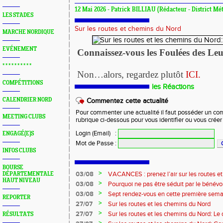
12 Mai 2026 - Patrick BILLIAU (Rédacteur - District Mét
LES STADES
Sur les routes et chemins du Nord
MARCHE NORDIQUE
EVÉNEMENT
Connaissez-vous les Foulées des Leus
* * * * * * * * * *
Non…alors, regardez plutôt
ICI.
COMPÉTITIONS
les Réactions
CALENDRIER NORD
Commentez cette actualité
Pour commenter une actualité il faut posséder un compt
MEETING CLUBS
rubrique ci-dessous pour vous identifier ou vous crée
Login (Email)
:
ENGAGÉ(E)S
Mot de Passe
:
INFOS CLUBS
BOURSE
>
03/08
VACANCES : prenez l’air sur les routes e
DÉPARTEMENTALE
HAUT NIVEAU
>
03/08
Pourquoi ne pas être séduit par le bénévola
?...
>
03/08
Sept rendez-vous en cette première sema
REPORTER
>
27/07
Sur les routes et les chemins du Nord
>
27/07
Sur les routes et les chemins du Nord: L
RÉSULTATS