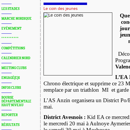
Le coin des jeunes
LES STADES
Que
MARCHE NORDIQUE
con
jour
EVÉNEMENT
jeun
* * * * * * * * * *
COMPÉTITIONS
Déco
CALENDRIER NORD
Progra
Valen
MEETING CLUBS
L’EA 
ENGAGÉ(E)S
Chrono électrique
et
supprime ce 23 Ma
INFOS CLUBS
remplace par un
triathlon
MI et garde 
BOURSE
L’AS Anzin organisera un District Po/
DÉPARTEMENTALE
HAUT NIVEAU
mai.
REPORTER
District Avesnois :
Kid EA ce mercredi
le mercredi 20 mai à Aulnoye Aymeries
RÉSULTATS
le samedi 30 mai à Maubeuge