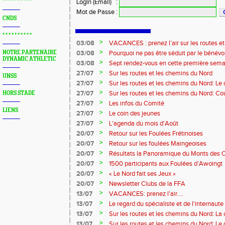
* * * * * * * * * *
Login (Email)
:
Mot de Passe
:
CNDS
* * * * * * * * * *
>
03/08
VACANCES : prenez l’air sur les routes e
>
NOTRE PARTENAIRE
03/08
Pourquoi ne pas être séduit par le bénévola
DYNAMIC ATHLETIC
?...
>
03/08
Sept rendez-vous en cette première sema
>
27/07
Sur les routes et les chemins du Nord
UNSS
>
27/07
Sur les routes et les chemins du Nord: L
>
27/07
Sur les routes et les chemins du Nord: Co
HORS STADE
Marque
>
27/07
Les infos du Comité
LIENS
>
27/07
Le coin des jeunes
>
27/07
L'agenda du mois d'Août
>
20/07
Retour sur les Foulées Frétinoises
>
20/07
Retour sur les foulées Maingeoises
>
20/07
Résultats la Panoramique du Monts des 
>
20/07
1500 participants aux Foulées d’Awoingt
>
20/07
« Le Nord fait ses Jeux »
>
20/07
Newsletter Clubs de la FFA
>
13/07
VACANCES: prenez l'air....
>
13/07
Le regard du spécialiste et de l'internaute
>
13/07
Sur les routes et les chemins du Nord: La
>
13/07
Sur les routes et les chemins du Nord: L