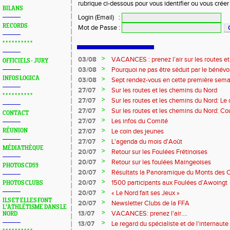
rubrique ci-dessous pour vous identifier ou vous crée
BILANS
Login (Email)
:
RECORDS
Mot de Passe
:
* * * * * * * * * *
>
03/08
VACANCES : prenez l’air sur les routes e
OFFICIELS - JURY
>
03/08
Pourquoi ne pas être séduit par le bénévola
?...
INFOS LOGICA
>
03/08
Sept rendez-vous en cette première sema
>
27/07
Sur les routes et les chemins du Nord
* * * * * * * * * *
>
27/07
Sur les routes et les chemins du Nord: L
>
27/07
Sur les routes et les chemins du Nord: Co
CONTACT
Marque
>
27/07
Les infos du Comité
>
RÉUNION
27/07
Le coin des jeunes
>
27/07
L'agenda du mois d'Août
MÉDIATHÈQUE
>
20/07
Retour sur les Foulées Frétinoises
>
20/07
Retour sur les foulées Maingeoises
PHOTOS CD59
>
20/07
Résultats la Panoramique du Monts des 
>
20/07
1500 participants aux Foulées d’Awoingt
PHOTOS CLUBS
>
20/07
« Le Nord fait ses Jeux »
ILS ET ELLES FONT
>
20/07
Newsletter Clubs de la FFA
L'ATHLÉTISME DANS LE
>
13/07
VACANCES: prenez l'air....
NORD
>
13/07
Le regard du spécialiste et de l'internaute