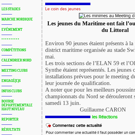
Le coin des jeunes
LES STADES
MARCHE NORDIQUE
Les jeunes du Maritime ont fait l’
du Littoral
EVÉNEMENT
* * * * * * * * * *
Environ 90 jeunes étaient présents à la
district maritime organisée au stade Sw
COMPÉTITIONS
mai.
CALENDRIER NORD
Les trois sections de l’ELAN 59 et l
Synthe étaient représentés. Les jeunes 
MEETING CLUBS
installations prévues pour le meeting du 
ENGAGÉ(E)S
leur journée de qualification.
A noter que pour les meilleurs poussins
INFOS CLUBS
championnats du Nord se dérouleront s
BOURSE
samedi 13 juin.
DÉPARTEMENTALE
Guillaume CARON
HAUT NIVEAU
les Réactions
REPORTER
Commentez cette actualité
RÉSULTATS
Pour commenter une actualité il faut posséder un compt