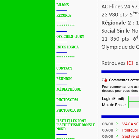
BILANS
AC Flines 24 97
èm
23 930 pts- 5
RECORDS
Régionale 2 :
1e
* * * * * * * * * *
Social Sin le No
OFFICIELS - JURY
è
11 350 pts- 6
Olympique de G
INFOS LOGICA
* * * * * * * * * *
Retrouvez
ICI
le
CONTACT
RÉUNION
Commentez cette 
Pour commenter une actual
MÉDIATHÈQUE
dessous pour vous identi
Login (Email)
:
PHOTOS CD59
Mot de Passe
:
PHOTOS CLUBS
ILS ET ELLES FONT
>
03/08
VACANCES 
L'ATHLÉTISME DANS LE
NORD
>
03/08
Pourquoi n
?...
>
03/08
Sept rend