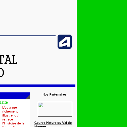
TAL
D
Nos Partenaires:
naire
L'ouvrage
richement
illustré, qui
retrace
Course Nature du Val de
l’Histoire de la
Marque