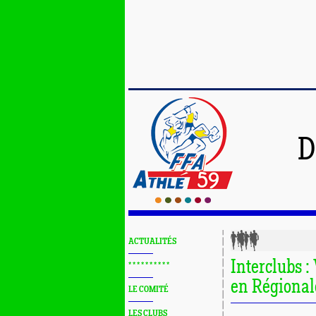
D
ACTUALITÉS
Interclubs :
* * * * * * * * * *
en Régional
LE COMITÉ
LES CLUBS