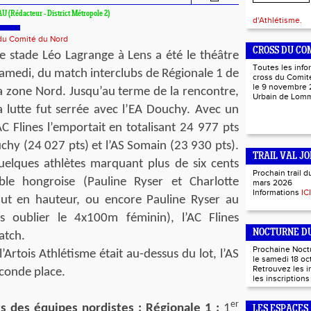
AU (Rédacteur - District Métropole 2)
d'Athlétisme.
 du Comité du Nord
CROSS DU CO
e stade Léo Lagrange à Lens a été le théâtre
Toutes les info
amedi, du match interclubs de Régionale 1 de
cross du Comité
le 9 novembre 
a zone Nord. Jusqu’au terme de la rencontre,
Urbain de Lo
a lutte fut serrée avec l’EA Douchy. Avec un
’AC Flines l’emportait en totalisant 24 977 pts
chy (24 027 pts) et l’AS Somain (23 930 pts).
TRAIL VAL JO
elques athlètes marquant plus de six cents
Prochain trail d
ble hongroise (Pauline Ryser et Charlotte
mars 2026
Informations
ICI
t en hauteur, ou encore Pauline Ryser au
ns oublier le 4x100m féminin), l’AC Flines
NOCTURNE DU
atch.
Prochaine Noct
l’Artois Athlétisme était au-dessus du lot, l’AS
le samedi 18 oc
Retrouvez les 
econde place.
les inscription
er
s des équipes nordistes : Régionale 1 :
1
LES ESPACES