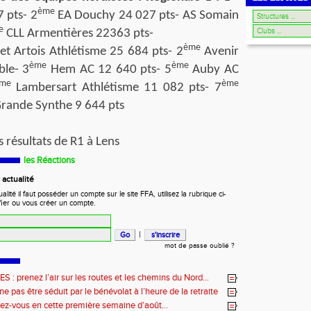
ème
7 pts- 2
EA Douchy 24 027 pts- AS Somain
e
CLL Armentières 22363 pts-
ème
t Artois Athlétisme 25 684 pts- 2
Avenir
ème
ème
ble- 3
Hem AC 12 640 pts- 5
Auby AC
me
ème
Lambersart Athlétisme 11 082 pts- 7
rande Synthe 9 644 pts
s résultats de R1 à Lens
les Réactions
actualité
ité il faut posséder un compte sur le site FFA, utilisez la rubrique ci-
fier ou vous créer un compte.
|
mot de passe oublié ?
: prenez l’air sur les routes et les chemins du Nord…
e pas être séduit par le bénévolat à l’heure de la retraite
ez-vous en cette première semaine d’août…