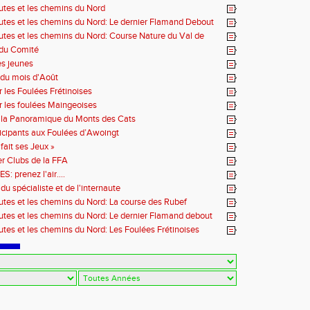
outes et les chemins du Nord
outes et les chemins du Nord: Le dernier Flamand Debout
outes et les chemins du Nord: Course Nature du Val de
 du Comité
es jeunes
du mois d'Août
r les Foulées Frétinoises
r les foulées Maingeoises
 la Panoramique du Monts des Cats
icipants aux Foulées d’Awoingt
fait ses Jeux »
r Clubs de la FFA
 prenez l'air....
du spécialiste et de l'internaute
outes et les chemins du Nord: La course des Rubef
outes et les chemins du Nord: Le dernier Flamand debout
outes et les chemins du Nord: Les Foulées Frétinoises