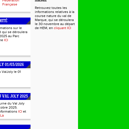
Fédération
Française
Retrouvez toutes les
informations relatives à la
course nature du val de
Marque, qui se déroulera
MITÉ
le 30 novembre au départ
rmations sur le
de HEM, en
cliquant ICI
 qui se déroulera
2025 au Parc
mme
ICI
LY 01/03/2026
u ValJoly le 01
 VAL JOLY 2025
urne du Val Joly
tobre 2025.
informations
ICI
et
s
Là