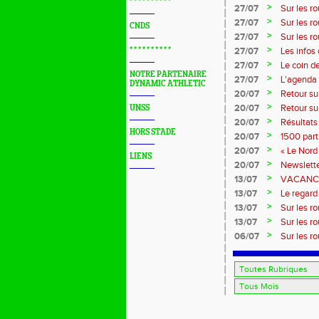
* * * * * * * * * *
>
27/07
Sur les r
>
27/07
Sur les r
CNDS
>
27/07
Sur les r
Marque
>
* * * * * * * * * *
27/07
Les infos
>
27/07
Le coin d
NOTRE PARTENAIRE
>
27/07
L'agenda 
DYNAMIC ATHLETIC
>
20/07
Retour su
>
20/07
Retour su
UNSS
>
20/07
Résultats
HORS STADE
>
20/07
1500 part
>
20/07
« Le Nord 
LIENS
>
20/07
Newslette
>
13/07
VACANCES:
>
13/07
Le regard 
>
13/07
Sur les r
>
13/07
Sur les r
>
06/07
Sur les r