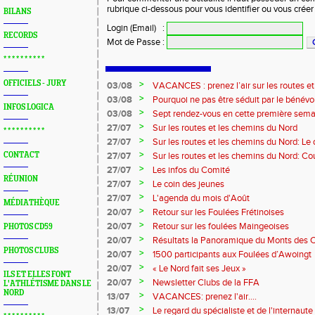
rubrique ci-dessous pour vous identifier ou vous crée
BILANS
Login (Email)
:
RECORDS
Mot de Passe
:
* * * * * * * * * *
OFFICIELS - JURY
>
03/08
VACANCES : prenez l’air sur les routes e
>
03/08
Pourquoi ne pas être séduit par le bénévola
INFOS LOGICA
?...
>
03/08
Sept rendez-vous en cette première sema
>
27/07
Sur les routes et les chemins du Nord
* * * * * * * * * *
>
27/07
Sur les routes et les chemins du Nord: L
>
CONTACT
27/07
Sur les routes et les chemins du Nord: Co
Marque
>
27/07
Les infos du Comité
RÉUNION
>
27/07
Le coin des jeunes
>
27/07
L'agenda du mois d'Août
MÉDIATHÈQUE
>
20/07
Retour sur les Foulées Frétinoises
>
20/07
Retour sur les foulées Maingeoises
PHOTOS CD59
>
20/07
Résultats la Panoramique du Monts des 
PHOTOS CLUBS
>
20/07
1500 participants aux Foulées d’Awoingt
>
20/07
« Le Nord fait ses Jeux »
ILS ET ELLES FONT
>
20/07
Newsletter Clubs de la FFA
L'ATHLÉTISME DANS LE
NORD
>
13/07
VACANCES: prenez l'air....
>
13/07
Le regard du spécialiste et de l'internaute