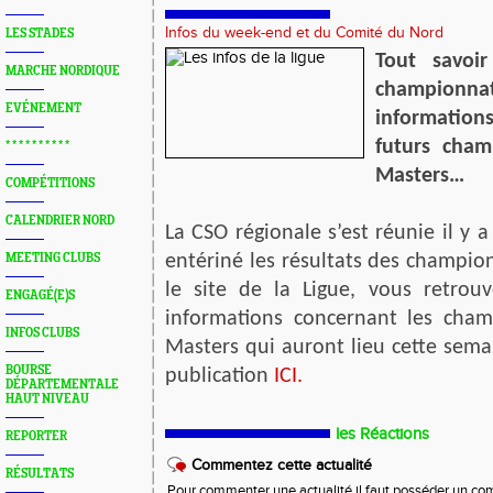
Infos du week-end et du Comité du Nord
LES STADES
Tout savoir
MARCHE NORDIQUE
championnat
EVÉNEMENT
informatio
futurs cham
* * * * * * * * * *
Masters…
COMPÉTITIONS
CALENDRIER NORD
La CSO régionale s’est réunie il y 
MEETING CLUBS
entériné les résultats des champion
le site de la Ligue, vous retrou
ENGAGÉ(E)S
informations concernant les cham
INFOS CLUBS
Masters qui auront lieu cette sema
BOURSE
publication
ICI.
DÉPARTEMENTALE
HAUT NIVEAU
les Réactions
REPORTER
Commentez cette actualité
RÉSULTATS
Pour commenter une actualité il faut posséder un compt