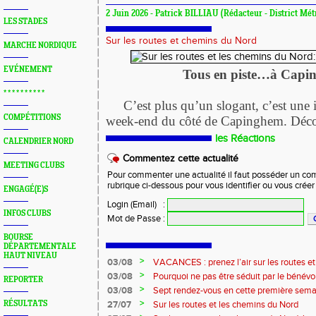
2 Juin 2026 - Patrick BILLIAU (Rédacteur - District Mét
LES STADES
Sur les routes et chemins du Nord
MARCHE NORDIQUE
EVÉNEMENT
Tous en piste…à Capi
* * * * * * * * * *
C’est plus qu’un slogant, c’est une i
COMPÉTITIONS
week-end du côté de Capinghem. Déco
les Réactions
CALENDRIER NORD
Commentez cette actualité
MEETING CLUBS
Pour commenter une actualité il faut posséder un compt
rubrique ci-dessous pour vous identifier ou vous crée
ENGAGÉ(E)S
Login (Email)
:
INFOS CLUBS
Mot de Passe
:
BOURSE
DÉPARTEMENTALE
HAUT NIVEAU
>
03/08
VACANCES : prenez l’air sur les routes e
>
03/08
Pourquoi ne pas être séduit par le bénévola
REPORTER
?...
>
03/08
Sept rendez-vous en cette première sema
>
RÉSULTATS
27/07
Sur les routes et les chemins du Nord