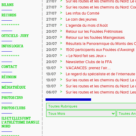
>
27/07
Sur les routes et les chemins du Nord: L
BILANS
>
27/07
Sur les routes et les chemins du Nord: Co
Marque
>
27/07
Les infos du Comité
RECORDS
>
27/07
Le coin des jeunes
>
27/07
L'agenda du mois d'Août
* * * * * * * * * *
>
20/07
Retour sur les Foulées Frétinoises
OFFICIELS - JURY
>
20/07
Retour sur les foulées Maingeoises
>
20/07
Résultats la Panoramique du Monts des 
INFOS LOGICA
>
20/07
1500 participants aux Foulées d’Awoingt
>
20/07
« Le Nord fait ses Jeux »
* * * * * * * * * *
>
20/07
Newsletter Clubs de la FFA
CONTACT
>
13/07
VACANCES: prenez l'air....
>
13/07
Le regard du spécialiste et de l'internaute
RÉUNION
>
13/07
Sur les routes et les chemins du Nord: La
>
13/07
Sur les routes et les chemins du Nord: L
MÉDIATHÈQUE
>
06/07
Sur les routes et les chemins du Nord: Le
PHOTOS CD59
PHOTOS CLUBS
ILS ET ELLES FONT
L'ATHLÉTISME DANS LE
NORD