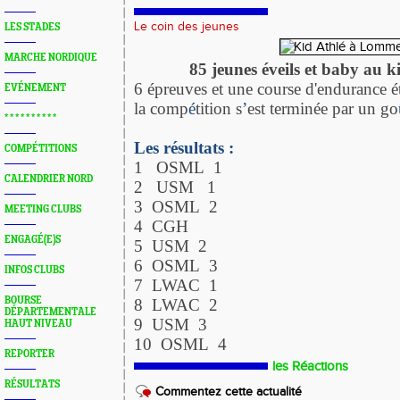
Le coin des jeunes
LES STADES
MARCHE NORDIQUE
85 jeunes éveils et baby au
6 épreuves et une course d'endurance 
EVÉNEMENT
la comp
é
tition s
’
est terminée par un go
* * * * * * * * * *
Les résultats :
COMPÉTITIONS
1 OSML 1
CALENDRIER NORD
2 USM 1
3 OSML 2
MEETING CLUBS
4 CGH
ENGAGÉ(E)S
5 USM 2
6 OSML 3
INFOS CLUBS
7 LWAC 1
BOURSE
8 LWAC 2
DÉPARTEMENTALE
9 USM 3
HAUT NIVEAU
10 OSML 4
REPORTER
les Réactions
RÉSULTATS
Commentez cette actualité