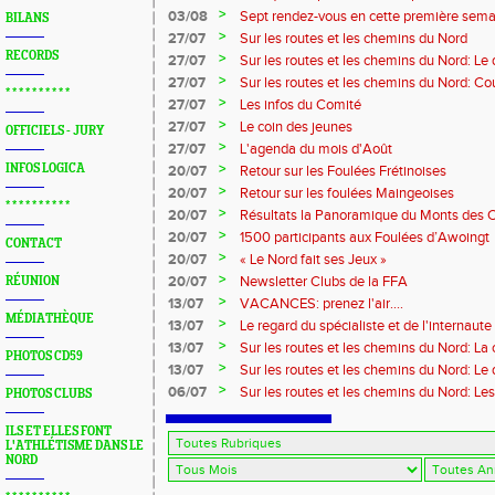
?...
>
03/08
Sept rendez-vous en cette première sema
BILANS
>
27/07
Sur les routes et les chemins du Nord
RECORDS
>
27/07
Sur les routes et les chemins du Nord: L
>
27/07
Sur les routes et les chemins du Nord: Co
* * * * * * * * * *
Marque
>
27/07
Les infos du Comité
>
27/07
Le coin des jeunes
OFFICIELS - JURY
>
27/07
L'agenda du mois d'Août
>
INFOS LOGICA
20/07
Retour sur les Foulées Frétinoises
>
20/07
Retour sur les foulées Maingeoises
* * * * * * * * * *
>
20/07
Résultats la Panoramique du Monts des 
>
20/07
1500 participants aux Foulées d’Awoingt
CONTACT
>
20/07
« Le Nord fait ses Jeux »
>
20/07
Newsletter Clubs de la FFA
RÉUNION
>
13/07
VACANCES: prenez l'air....
MÉDIATHÈQUE
>
13/07
Le regard du spécialiste et de l'internaute
>
13/07
Sur les routes et les chemins du Nord: La
PHOTOS CD59
>
13/07
Sur les routes et les chemins du Nord: L
>
06/07
Sur les routes et les chemins du Nord: Le
PHOTOS CLUBS
ILS ET ELLES FONT
L'ATHLÉTISME DANS LE
NORD