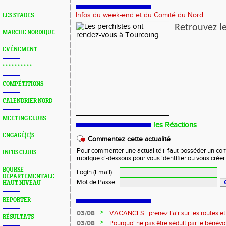
Infos du week-end et du Comité du Nord
LES STADES
Retrouvez l
MARCHE NORDIQUE
EVÉNEMENT
* * * * * * * * * *
COMPÉTITIONS
CALENDRIER NORD
MEETING CLUBS
les Réactions
ENGAGÉ(E)S
Commentez cette actualité
Pour commenter une actualité il faut posséder un compt
INFOS CLUBS
rubrique ci-dessous pour vous identifier ou vous crée
BOURSE
Login (Email)
:
DÉPARTEMENTALE
Mot de Passe
:
HAUT NIVEAU
REPORTER
>
03/08
VACANCES : prenez l’air sur les routes e
RÉSULTATS
>
03/08
Pourquoi ne pas être séduit par le bénévola