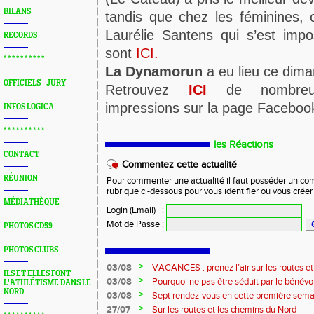
BILANS
tandis que chez les féminines, c
Laurélie Santens qui s’est impo
RECORDS
sont
ICI.
* * * * * * * * * *
La Dynamorun
a eu lieu ce dim
OFFICIELS - JURY
Retrouvez
ICI
de nombreus
impressions sur la page Facebook
INFOS LOGICA
* * * * * * * * * *
les Réactions
CONTACT
Commentez cette actualité
RÉUNION
Pour commenter une actualité il faut posséder un compt
rubrique ci-dessous pour vous identifier ou vous crée
MÉDIATHÈQUE
Login (Email)
:
Mot de Passe
:
PHOTOS CD59
PHOTOS CLUBS
>
03/08
VACANCES : prenez l’air sur les routes e
ILS ET ELLES FONT
>
03/08
Pourquoi ne pas être séduit par le bénévola
L'ATHLÉTISME DANS LE
NORD
?...
>
03/08
Sept rendez-vous en cette première sema
>
27/07
Sur les routes et les chemins du Nord