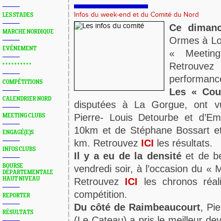
Infos du week-end et du Comité du Nord
LES STADES
Ce diman
MARCHE NORDIQUE
Ormes à Lom
EVÉNEMENT
« Meetin
Retrou
* * * * * * * * * *
performance
COMPÉTITIONS
Les « Cou
CALENDRIER NORD
disputées à La Gorgue, ont vu
Pierre- Louis Detourbe et d’Em
MEETING CLUBS
10km et de Stéphane Bossart e
ENGAGÉ(E)S
km. Retrouvez
ICI
les résultats.
INFOS CLUBS
Il y a eu de la densité
et de be
BOURSE
vendredi soir, à l’occasion du «
DÉPARTEMENTALE
HAUT NIVEAU
Retrouvez
ICI
les chronos réali
compétition.
REPORTER
Du côté de Raimbeaucourt
, Pi
RÉSULTATS
(Le Cateau) a pris le meilleur de