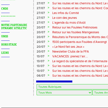
* * * * * * * * * *
>
27/07
Sur les routes et les chemins du Nord: L
>
27/07
Sur les routes et les chemins du Nord: Co
CNDS
Marque
>
27/07
Les infos du Comité
* * * * * * * * * *
>
27/07
Le coin des jeunes
>
27/07
L'agenda du mois d'Août
NOTRE PARTENAIRE
>
20/07
Retour sur les Foulées Frétinoises
DYNAMIC ATHLETIC
>
20/07
Retour sur les foulées Maingeoises
>
UNSS
20/07
Résultats la Panoramique du Monts des 
>
20/07
1500 participants aux Foulées d’Awoingt
HORS STADE
>
20/07
« Le Nord fait ses Jeux »
>
20/07
Newsletter Clubs de la FFA
LIENS
>
13/07
VACANCES: prenez l'air....
>
13/07
Le regard du spécialiste et de l'internaute
>
13/07
Sur les routes et les chemins du Nord: La
>
13/07
Sur les routes et les chemins du Nord: L
>
06/07
Sur les routes et les chemins du Nord: Le