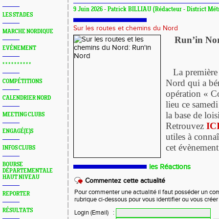
9 Juin 2026 - Patrick BILLIAU (Rédacteur - District Mét
LES STADES
Sur les routes et chemins du Nord
MARCHE NORDIQUE
Run’in Nord
EVÉNEMENT
* * * * * * * * * *
La première
Nord qui a bén
COMPÉTITIONS
opération « C
CALENDRIER NORD
lieu ce samedi
la base de loi
MEETING CLUBS
Retrouvez
IC
ENGAGÉ(E)S
utiles à connaî
cet évènement
INFOS CLUBS
BOURSE
les Réactions
DÉPARTEMENTALE
HAUT NIVEAU
Commentez cette actualité
Pour commenter une actualité il faut posséder un compt
REPORTER
rubrique ci-dessous pour vous identifier ou vous crée
RÉSULTATS
Login (Email)
: