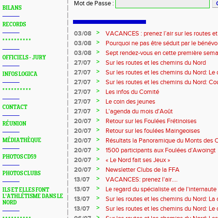
Mot de Passe
:
BILANS
RECORDS
>
03/08
VACANCES : prenez l’air sur les routes e
* * * * * * * * * *
>
03/08
Pourquoi ne pas être séduit par le bénévola
?...
>
03/08
Sept rendez-vous en cette première sema
OFFICIELS - JURY
>
27/07
Sur les routes et les chemins du Nord
>
27/07
Sur les routes et les chemins du Nord: L
INFOS LOGICA
>
27/07
Sur les routes et les chemins du Nord: Co
Marque
>
* * * * * * * * * *
27/07
Les infos du Comité
>
27/07
Le coin des jeunes
CONTACT
>
27/07
L'agenda du mois d'Août
>
20/07
Retour sur les Foulées Frétinoises
RÉUNION
>
20/07
Retour sur les foulées Maingeoises
>
20/07
Résultats la Panoramique du Monts des 
MÉDIATHÈQUE
>
20/07
1500 participants aux Foulées d’Awoingt
PHOTOS CD59
>
20/07
« Le Nord fait ses Jeux »
>
20/07
Newsletter Clubs de la FFA
PHOTOS CLUBS
>
13/07
VACANCES: prenez l'air....
>
13/07
Le regard du spécialiste et de l'internaute
ILS ET ELLES FONT
L'ATHLÉTISME DANS LE
>
13/07
Sur les routes et les chemins du Nord: La
NORD
>
13/07
Sur les routes et les chemins du Nord: L
>