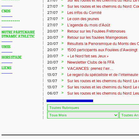
27/07
Sur les routes et les chemins du Nord: L
* * * * * * * * * *
>
27/07
Sur les routes et les chemins du Nord: Co
Marque
CNDS
>
27/07
Les infos du Comité
>
27/07
Le coin des jeunes
* * * * * * * * * *
>
27/07
L'agenda du mois d'Août
>
20/07
Retour sur les Foulées Frétinoises
NOTRE PARTENAIRE
DYNAMIC ATHLETIC
>
20/07
Retour sur les foulées Maingeoises
>
20/07
Résultats la Panoramique du Monts des 
UNSS
>
20/07
1500 participants aux Foulées d’Awoingt
>
20/07
« Le Nord fait ses Jeux »
HORS STADE
>
20/07
Newsletter Clubs de la FFA
>
LIENS
13/07
VACANCES: prenez l'air....
>
13/07
Le regard du spécialiste et de l'internaute
>
13/07
Sur les routes et les chemins du Nord: La
>
13/07
Sur les routes et les chemins du Nord: L
>
06/07
Sur les routes et les chemins du Nord: Le