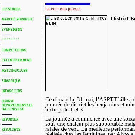
Le coin des jeunes
LES STADES
District 
MARCHE NORDIQUE
EVÉNEMENT
* * * * * * * * * *
COMPÉTITIONS
CALENDRIER NORD
MEETING CLUBS
ENGAGÉ(E)S
INFOS CLUBS
Ce dimanche 31 mai, l’ASPTTLille a re
BOURSE
journée de district les benjamins et mi
DÉPARTEMENTALE
métropole 1 et 3.
HAUT NIVEAU
La journée a commencé avec une soixa
REPORTER
sous une chaleur plus supportable mal
rafales de vent. La meilleure performanc
RÉSULTATS
réalisée chez les féminines, par Alys