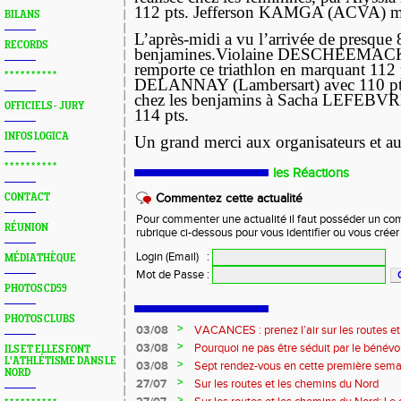
112 pts. Jefferson KAMGA (ACVA) ma
BILANS
L’après-midi a vu l’arrivée de presque
RECORDS
benjamines.Violaine DESCHEEMA
remporte ce triathlon en marquant 112 
* * * * * * * * * *
DELANNAY (Lambersart) avec 110 pts.
chez les benjamins à Sacha LEFEBVR
OFFICIELS - JURY
114 pts.
INFOS LOGICA
Un grand merci aux organisateurs et a
* * * * * * * * * *
les Réactions
CONTACT
Commentez cette actualité
Pour commenter une actualité il faut posséder un compt
RÉUNION
rubrique ci-dessous pour vous identifier ou vous crée
Login (Email)
:
MÉDIATHÈQUE
Mot de Passe
:
PHOTOS CD59
PHOTOS CLUBS
>
03/08
VACANCES : prenez l’air sur les routes e
>
03/08
Pourquoi ne pas être séduit par le bénévola
ILS ET ELLES FONT
L'ATHLÉTISME DANS LE
?...
>
03/08
Sept rendez-vous en cette première sema
NORD
>
27/07
Sur les routes et les chemins du Nord
>