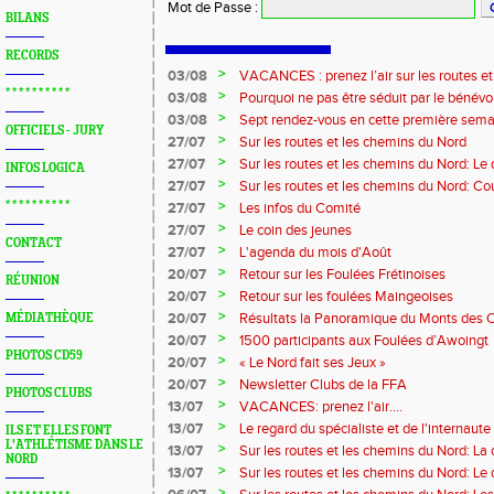
Mot de Passe
:
BILANS
RECORDS
>
03/08
VACANCES : prenez l’air sur les routes e
* * * * * * * * * *
>
03/08
Pourquoi ne pas être séduit par le bénévola
?...
>
03/08
Sept rendez-vous en cette première sema
OFFICIELS - JURY
>
27/07
Sur les routes et les chemins du Nord
>
27/07
Sur les routes et les chemins du Nord: L
INFOS LOGICA
>
27/07
Sur les routes et les chemins du Nord: Co
Marque
>
* * * * * * * * * *
27/07
Les infos du Comité
>
27/07
Le coin des jeunes
CONTACT
>
27/07
L'agenda du mois d'Août
>
20/07
Retour sur les Foulées Frétinoises
RÉUNION
>
20/07
Retour sur les foulées Maingeoises
>
20/07
Résultats la Panoramique du Monts des 
MÉDIATHÈQUE
>
20/07
1500 participants aux Foulées d’Awoingt
PHOTOS CD59
>
20/07
« Le Nord fait ses Jeux »
>
20/07
Newsletter Clubs de la FFA
PHOTOS CLUBS
>
13/07
VACANCES: prenez l'air....
>
13/07
Le regard du spécialiste et de l'internaute
ILS ET ELLES FONT
L'ATHLÉTISME DANS LE
>
13/07
Sur les routes et les chemins du Nord: La
NORD
>
13/07
Sur les routes et les chemins du Nord: L
>