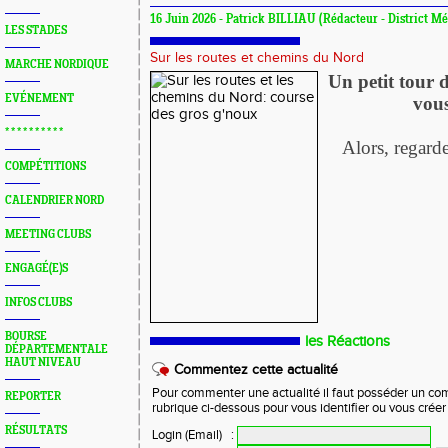
16 Juin 2026 - Patrick BILLIAU (Rédacteur - District Mé
LES STADES
Sur les routes et chemins du Nord
MARCHE NORDIQUE
Un petit tour 
EVÉNEMENT
vous
* * * * * * * * * *
Alors, regard
COMPÉTITIONS
CALENDRIER NORD
MEETING CLUBS
ENGAGÉ(E)S
INFOS CLUBS
BOURSE
les Réactions
DÉPARTEMENTALE
HAUT NIVEAU
Commentez cette actualité
Pour commenter une actualité il faut posséder un compt
REPORTER
rubrique ci-dessous pour vous identifier ou vous crée
RÉSULTATS
Login (Email)
: