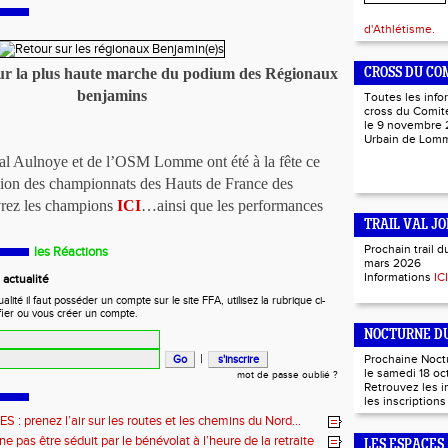
d'Athlétisme.
sur la plus haute marche du podium des Régionaux
CROSS DU CO
benjamins
Toutes les info
cross du Comité
le 9 novembre 
Urbain de Lo
al Aulnoye et de l’OSM Lomme ont été à la fête ce
ion des championnats des Hauts de France des
rez les champions
ICI
…ainsi que les performances
TRAIL VAL JO
Prochain trail d
les Réactions
mars 2026
Informations
ICI
actualité
ité il faut posséder un compte sur le site FFA, utilisez la rubrique ci-
fier ou vous créer un compte.
NOCTURNE DU
|
Prochaine Noct
le samedi 18 oc
mot de passe oublié ?
Retrouvez les 
les inscription
: prenez l’air sur les routes et les chemins du Nord…
e pas être séduit par le bénévolat à l’heure de la retraite
LES ESPACES