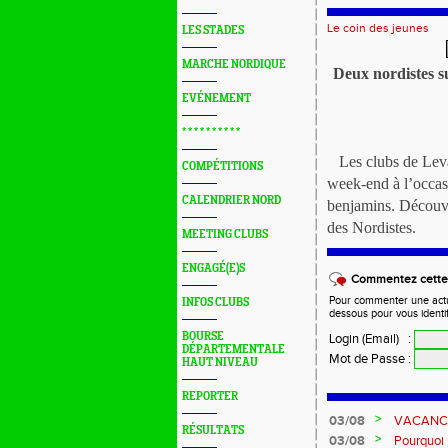
Le coin des jeunes
LES STADES
MARCHE NORDIQUE
Deux nordistes 
EVÉNEMENT
* * * * * * * * * *
Les clubs de Lev
COMPÉTITIONS
week-end à l’occas
CALENDRIER NORD
benjamins. Découv
des Nordistes.
MEETING CLUBS
ENGAGÉ(E)S
Commentez cette 
Pour commenter une actual
INFOS CLUBS
dessous pour vous identi
BOURSE
Login (Email)
:
DÉPARTEMENTALE
Mot de Passe
:
HAUT NIVEAU
REPORTER
>
03/08
VACANCES 
RÉSULTATS
>
03/08
Pourquoi n