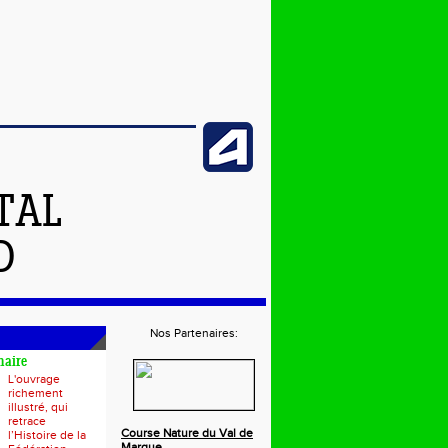
TAL
D
Nos Partenaires:
naire
L'ouvrage
richement
illustré, qui
retrace
Course Nature du Val de
l’Histoire de la
Marque