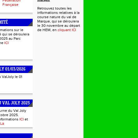
Fédération
Française
Retrouvez toutes les
informations relatives à la
course nature du val de
Marque, qui se déroulera
MITÉ
le 30 novembre au départ
rmations sur le
de HEM, en
cliquant ICI
 qui se déroulera
2025 au Parc
mme
ICI
LY 01/03/2026
u ValJoly le 01
 VAL JOLY 2025
urne du Val Joly
tobre 2025.
informations
ICI
et
s
Là