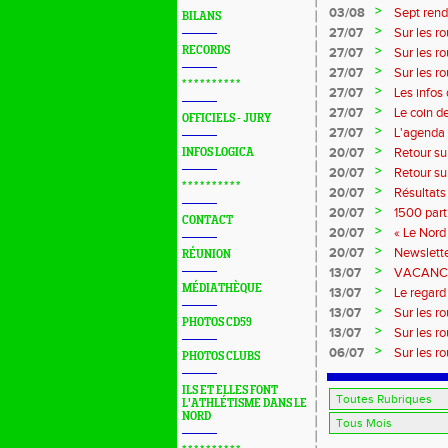
?...
>
03/08
Sept rend
BILANS
>
27/07
Sur les r
>
RECORDS
27/07
Sur les r
>
27/07
Sur les r
* * * * * * * * * *
Marque
>
27/07
Les infos
>
27/07
Le coin d
OFFICIELS - JURY
>
27/07
L'agenda 
>
20/07
Retour su
INFOS LOGICA
>
20/07
Retour su
* * * * * * * * * *
>
20/07
Résultats
>
20/07
1500 part
CONTACT
>
20/07
« Le Nord 
>
20/07
Newslette
RÉUNION
>
13/07
VACANCES:
MÉDIATHÈQUE
>
13/07
Le regard 
>
13/07
Sur les r
PHOTOS CD59
>
13/07
Sur les r
>
06/07
Sur les r
PHOTOS CLUBS
ILS ET ELLES FONT
L'ATHLÉTISME DANS LE
NORD