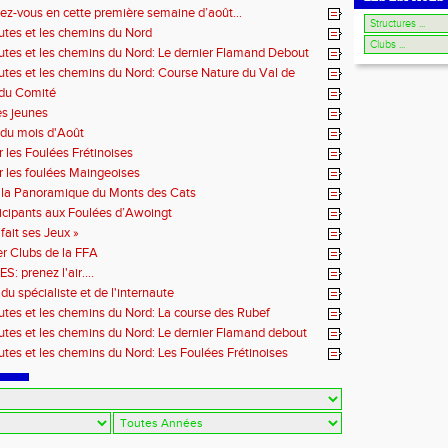
ez-vous en cette première semaine d’août…
outes et les chemins du Nord
outes et les chemins du Nord: Le dernier Flamand Debout
outes et les chemins du Nord: Course Nature du Val de
 du Comité
es jeunes
du mois d'Août
r les Foulées Frétinoises
r les foulées Maingeoises
 la Panoramique du Monts des Cats
icipants aux Foulées d’Awoingt
fait ses Jeux »
r Clubs de la FFA
 prenez l'air....
du spécialiste et de l'internaute
outes et les chemins du Nord: La course des Rubef
outes et les chemins du Nord: Le dernier Flamand debout
outes et les chemins du Nord: Les Foulées Frétinoises