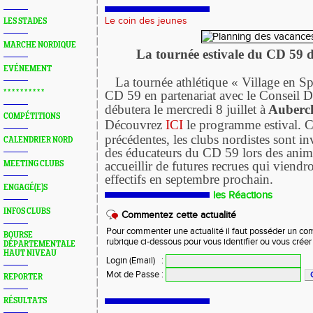
Le coin des jeunes
LES STADES
MARCHE NORDIQUE
La tournée estivale du CD 59 
EVÉNEMENT
La tournée athlétique « Village en Sp
* * * * * * * * * *
CD 59 en partenariat avec le Conseil 
débutera le mercredi 8 juillet à
Auberch
COMPÉTITIONS
Découvrez
ICI
le programme estival. 
précédentes, les clubs nordistes sont in
CALENDRIER NORD
des éducateurs du CD 59 lors des anima
accueillir de futures recrues qui viendro
MEETING CLUBS
effectifs en septembre prochain.
ENGAGÉ(E)S
les Réactions
INFOS CLUBS
Commentez cette actualité
Pour commenter une actualité il faut posséder un compt
BOURSE
rubrique ci-dessous pour vous identifier ou vous crée
DÉPARTEMENTALE
HAUT NIVEAU
Login (Email)
:
Mot de Passe
:
REPORTER
RÉSULTATS