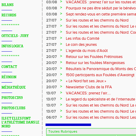
>
03/08
VACANCES : prenez l’air sur les routes e
BILANS
>
03/08
Pourquoi ne pas être séduit par le bénévola
?...
>
03/08
Sept rendez-vous en cette première sema
RECORDS
>
27/07
Sur les routes et les chemins du Nord
>
* * * * * * * * * *
27/07
Sur les routes et les chemins du Nord: L
>
27/07
Sur les routes et les chemins du Nord: Co
OFFICIELS - JURY
Marque
>
27/07
Les infos du Comité
>
27/07
Le coin des jeunes
INFOS LOGICA
>
27/07
L'agenda du mois d'Août
>
20/07
Retour sur les Foulées Frétinoises
* * * * * * * * * *
>
20/07
Retour sur les foulées Maingeoises
CONTACT
>
20/07
Résultats la Panoramique du Monts des 
>
20/07
1500 participants aux Foulées d’Awoingt
RÉUNION
>
20/07
« Le Nord fait ses Jeux »
>
20/07
Newsletter Clubs de la FFA
MÉDIATHÈQUE
>
13/07
VACANCES: prenez l'air....
PHOTOS CD59
>
13/07
Le regard du spécialiste et de l'internaute
>
13/07
Sur les routes et les chemins du Nord: La
PHOTOS CLUBS
>
13/07
Sur les routes et les chemins du Nord: L
>
06/07
Sur les routes et les chemins du Nord: Le
ILS ET ELLES FONT
L'ATHLÉTISME DANS LE
NORD