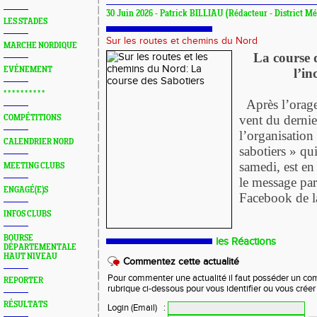
30 Juin 2026 - Patrick BILLIAU (Rédacteur - District Mé
LES STADES
Sur les routes et chemins du Nord
MARCHE NORDIQUE
La course 
EVÉNEMENT
l’i
* * * * * * * * * *
Après l’orage
vent du derni
COMPÉTITIONS
l’organisation
CALENDRIER NORD
sabotiers » qui
samedi, est en
MEETING CLUBS
le message par
ENGAGÉ(E)S
Facebook de l
INFOS CLUBS
BOURSE
les Réactions
DÉPARTEMENTALE
HAUT NIVEAU
Commentez cette actualité
Pour commenter une actualité il faut posséder un compt
REPORTER
rubrique ci-dessous pour vous identifier ou vous crée
RÉSULTATS
Login (Email)
: