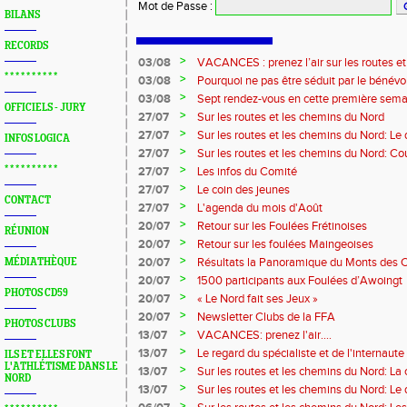
Mot de Passe
:
BILANS
RECORDS
>
03/08
VACANCES : prenez l’air sur les routes e
* * * * * * * * * *
>
03/08
Pourquoi ne pas être séduit par le bénévola
?...
>
03/08
Sept rendez-vous en cette première sema
OFFICIELS - JURY
>
27/07
Sur les routes et les chemins du Nord
>
27/07
Sur les routes et les chemins du Nord: L
INFOS LOGICA
>
27/07
Sur les routes et les chemins du Nord: Co
Marque
>
* * * * * * * * * *
27/07
Les infos du Comité
>
27/07
Le coin des jeunes
CONTACT
>
27/07
L'agenda du mois d'Août
>
20/07
Retour sur les Foulées Frétinoises
RÉUNION
>
20/07
Retour sur les foulées Maingeoises
>
20/07
Résultats la Panoramique du Monts des 
MÉDIATHÈQUE
>
20/07
1500 participants aux Foulées d’Awoingt
PHOTOS CD59
>
20/07
« Le Nord fait ses Jeux »
>
20/07
Newsletter Clubs de la FFA
PHOTOS CLUBS
>
13/07
VACANCES: prenez l'air....
>
13/07
Le regard du spécialiste et de l'internaute
ILS ET ELLES FONT
L'ATHLÉTISME DANS LE
>
13/07
Sur les routes et les chemins du Nord: La
NORD
>
13/07
Sur les routes et les chemins du Nord: L
>