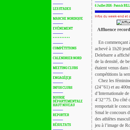
6 Juillet 2026 - Patrick BIL
LES STADES
Infos du week-end et
MARCHE NORDIQUE
EVÉNEMENT
Affluence record
* * * * * * * * * *
En commençant à 19
achevé à 1h20 jeudi
COMPÉTITIONS
Delebarre a affiché
CALENDRIER NORD
de la densité, de be
étaient venus dans l
MEETING CLUBS
compétitions la sem
ENGAGÉ(E)S
Chez les féminine
(24’’61) et au 400
INFOS CLUBS
d’Internationale d
BOURSE
4’32’’75. Du côté 
DÉPARTEMENTALE
HAUT NIVEAU
remportait le conco
Smal le concours d
REPORTER
des athlètes mascul
jeu à l’image de R
RÉSULTATS