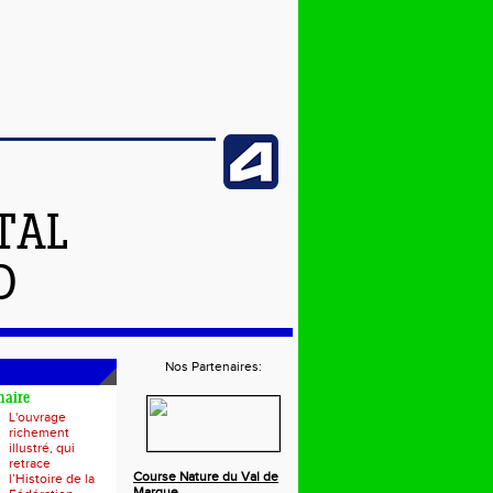
TAL
D
Nos Partenaires:
naire
L'ouvrage
richement
illustré, qui
retrace
Course Nature du Val de
l’Histoire de la
Marque