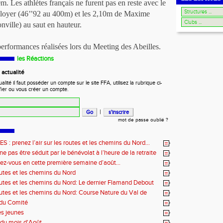
. Les athlètes français ne furent pas en reste avec le
loyer (46’’92 au 400m) et les 2,10m de Maxime
ville) au saut en hauteur.
performances réalisées lors du Meeting des Abeilles.
les Réactions
actualité
ité il faut posséder un compte sur le site FFA, utilisez la rubrique ci-
fier ou vous créer un compte.
|
mot de passe oublié ?
: prenez l’air sur les routes et les chemins du Nord…
e pas être séduit par le bénévolat à l’heure de la retraite
ez-vous en cette première semaine d’août…
outes et les chemins du Nord
outes et les chemins du Nord: Le dernier Flamand Debout
outes et les chemins du Nord: Course Nature du Val de
 du Comité
es jeunes
du mois d'Août