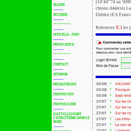
(14’44’’74 au 5000m
BILANS
chrono d4alexis La
Dubiez (EA Francon
RECORDS
* * * * * * * * * *
Retrouvez
ICI
les 
OFFICIELS - JURY
Commentez cette 
INFOS LOGICA
Pour commenter une actual
dessous pour vous identi
* * * * * * * * * *
Login (Email)
:
CONTACT
Mot de Passe
:
RÉUNION
>
03/08
VACANCES 
MÉDIATHÈQUE
>
03/08
Pourquoi n
?...
PHOTOS CD59
>
03/08
Sept rend
>
27/07
Sur les r
PHOTOS CLUBS
>
27/07
Sur les r
>
27/07
Sur les r
ILS ET ELLES FONT
Marque
L'ATHLÉTISME DANS LE
>
27/07
Les infos
NORD
>
27/07
Le coin d
>
27/07
L'agenda 