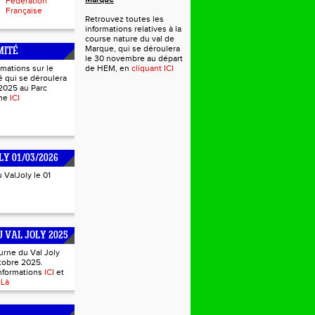
Fédération
Française
Retrouvez toutes les
informations relatives à la
course nature du val de
Marque, qui se déroulera
MITÉ
le 30 novembre au départ
rmations sur le
de HEM, en
cliquant ICI
 qui se déroulera
2025 au Parc
mme
ICI
LY 01/03/2026
u ValJoly le 01
 VAL JOLY 2025
urne du Val Joly
tobre 2025.
informations
ICI
et
s
Là