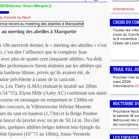
LIAU (Rédacteur - District Métropole 2)
d'Athlétisme.
 du Comité du Nord
CROSS DU CO
Toutes les info
 au meeting des abeilles à Marquette
cross du Comité
le 9 novembre 
Urbain de Lo
h mercredi dernier, le « meeting des abeilles » s’est
, c’est dire l’affluence que le complexe Jean
 avec plus de quatre cent cinquante athlètes. Au-delà
lles performances furent réalisées par les athlètes qui
TRAIL VAL JO
a banlieue lilloise, privés qu’ils avaient été, de
Prochain trail d
aine précédente à cause de la canicule.
mars 2026
s, Léa Théry (LMA) réalisait le doublé sur 200m
Informations
ICI
m 54’’55), Elyna Mille (Auby AC) confirmait son statut
e course en montagne en remportant le 1500m en
NOCTURNE DU
des concours, la Villeneuvoise Héloïse Mariette
Prochaine Noct
urs du saut en hauteur (1,73m) et la Belge Pauline
le samedi 18 oc
u lancer du javelot avec un jet de 50,14 m. Du côté
Retrouvez les 
les inscription
ins, quelques athlètes belges tirèrent leur épingle du
obin Quenoi (10’’71 au 100m), Jonas Versteele
LES ESPACES