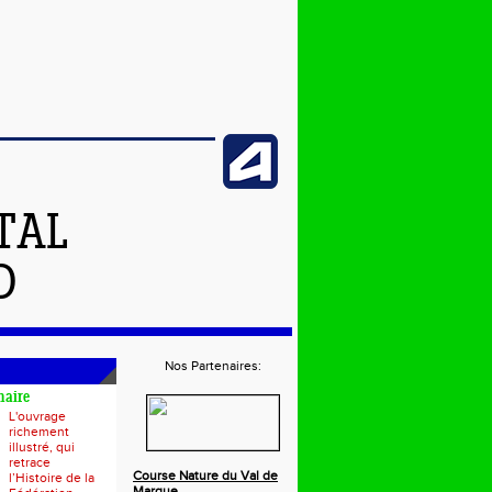
TAL
D
Nos Partenaires:
naire
L'ouvrage
richement
illustré, qui
retrace
Course Nature du Val de
l’Histoire de la
Marque