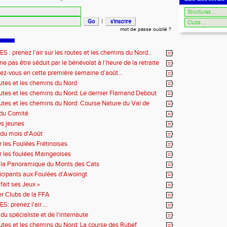
|
mot de passe oublié ?
: prenez l’air sur les routes et les chemins du Nord…
e pas être séduit par le bénévolat à l’heure de la retraite
ez-vous en cette première semaine d’août…
outes et les chemins du Nord
outes et les chemins du Nord: Le dernier Flamand Debout
outes et les chemins du Nord: Course Nature du Val de
 du Comité
es jeunes
du mois d'Août
r les Foulées Frétinoises
r les foulées Maingeoises
 la Panoramique du Monts des Cats
icipants aux Foulées d’Awoingt
fait ses Jeux »
r Clubs de la FFA
 prenez l'air....
du spécialiste et de l'internaute
outes et les chemins du Nord: La course des Rubef