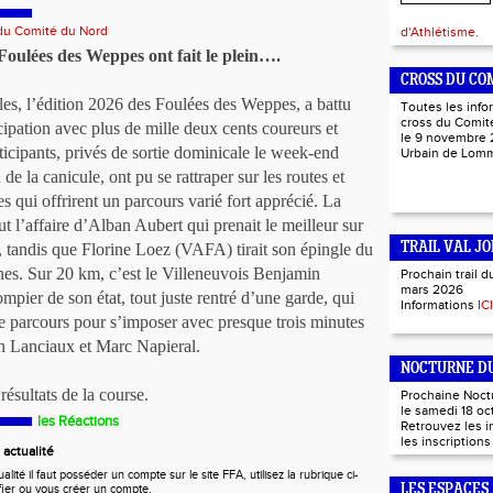
 du Comité du Nord
d'Athlétisme.
Foulées des Weppes ont fait le plein….
CROSS DU CO
es, l’édition 2026 des Foulées des Weppes, a battu
Toutes les info
cross du Comité
cipation avec plus de mille deux cents coureurs et
le 9 novembre 
icipants, privés de sortie dominicale le week-end
Urbain de Lo
de la canicule, ont pu se rattraper sur les routes et
qui offrirent un parcours varié fort apprécié. La
t l’affaire d’Alban Aubert qui prenait le meilleur sur
t, tandis que Florine Loez (VAFA) tirait son épingle du
TRAIL VAL JO
nes. Sur 20 km, c’est le Villeneuvois Benjamin
Prochain trail d
mars 2026
mpier de son état, tout juste rentré d’une garde, qui
Informations
ICI
e parcours pour s’imposer avec presque trois minutes
n Lanciaux et Marc Napieral.
NOCTURNE DU
résultats de la course.
Prochaine Noct
le samedi 18 oc
les Réactions
Retrouvez les 
les inscription
actualité
ité il faut posséder un compte sur le site FFA, utilisez la rubrique ci-
fier ou vous créer un compte.
LES ESPACES