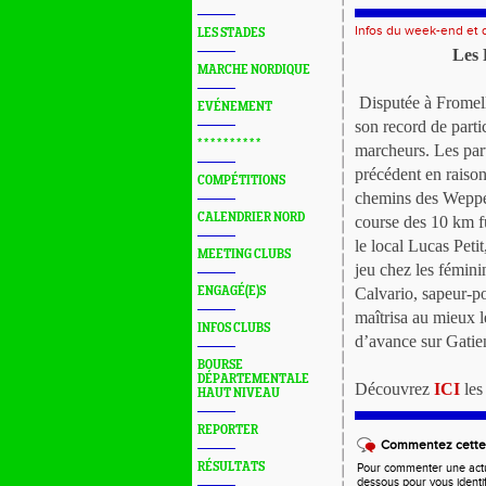
Infos du week-end et
LES STADES
Les 
MARCHE NORDIQUE
Disputée à Fromell
EVÉNEMENT
son record de parti
* * * * * * * * * *
marcheurs. Les part
précédent en raison 
COMPÉTITIONS
chemins des Weppes 
CALENDRIER NORD
course des 10 km fu
le local Lucas Peti
MEETING CLUBS
jeu chez les fémini
ENGAGÉ(E)S
Calvario, sapeur-po
maîtrisa au mieux l
INFOS CLUBS
d’avance sur Gatie
BOURSE
DÉPARTEMENTALE
Découvrez
ICI
les 
HAUT NIVEAU
REPORTER
Commentez cette 
RÉSULTATS
Pour commenter une actual
dessous pour vous identi