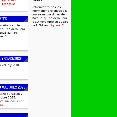
Fédération
Française
Retrouvez toutes les
informations relatives à la
course nature du val de
Marque, qui se déroulera
MITÉ
le 30 novembre au départ
rmations sur le
de HEM, en
cliquant ICI
 qui se déroulera
2025 au Parc
mme
ICI
LY 01/03/2026
u ValJoly le 01
 VAL JOLY 2025
urne du Val Joly
tobre 2025.
informations
ICI
et
s
Là