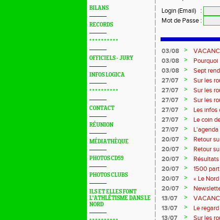
BILANS
Login (Email)
:
Mot de Passe
:
RECORDS
* * * * * * * * * *
>
03/08
VACANCES 
OFFICIELS - JURY
>
03/08
Pourquoi n
?...
>
03/08
Sept rend
INFOS LOGICA
>
27/07
Sur les r
>
27/07
Sur les r
* * * * * * * * * *
>
27/07
Sur les r
Marque
CONTACT
>
27/07
Les infos
>
27/07
Le coin d
RÉUNION
>
27/07
L'agenda 
>
20/07
Retour su
MÉDIATHÈQUE
>
20/07
Retour su
>
PHOTOS CD59
20/07
Résultats
>
20/07
1500 part
PHOTOS CLUBS
>
20/07
« Le Nord 
>
20/07
Newslette
ILS ET ELLES FONT
>
13/07
VACANCES:
L'ATHLÉTISME DANS LE
NORD
>
13/07
Le regard 
>
13/07
Sur les r