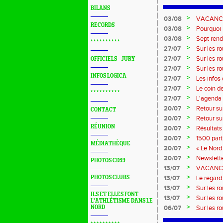
BILANS
>
03/08
VACANCES 
RECORDS
>
03/08
Pourquoi n
?...
>
03/08
Sept rend
* * * * * * * * * *
>
27/07
Sur les r
>
27/07
Sur les r
OFFICIELS - JURY
>
27/07
Sur les r
INFOS LOGICA
Marque
>
27/07
Les infos
>
27/07
Le coin d
* * * * * * * * * *
>
27/07
L'agenda 
>
20/07
Retour su
CONTACT
>
20/07
Retour su
RÉUNION
>
20/07
Résultats
>
20/07
1500 part
MÉDIATHÈQUE
>
20/07
« Le Nord 
>
20/07
Newslette
PHOTOS CD59
>
13/07
VACANCES:
>
PHOTOS CLUBS
13/07
Le regard 
>
13/07
Sur les r
ILS ET ELLES FONT
>
13/07
Sur les r
L'ATHLÉTISME DANS LE
>
NORD
06/07
Sur les r