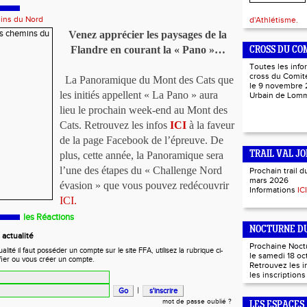
mins du Nord
d'Athlétisme.
Venez apprécier les paysages de la
Flandre en courant la « Pano »…
CROSS DU CO
Toutes les info
cross du Comité
La Panoramique du Mont des Cats que
le 9 novembre 
les initiés appellent « La Pano » aura
Urbain de Lo
lieu le prochain week-end au Mont des
Cats. Retrouvez les infos
ICI
à la faveur
de la page Facebook de l’épreuve. De
plus, cette année, la Panoramique sera
TRAIL VAL JO
l’une des étapes du « Challenge Nord
Prochain trail d
mars 2026
évasion » que vous pouvez redécouvrir
Informations
ICI
ICI.
les Réactions
NOCTURNE DU
actualité
Prochaine Noct
ité il faut posséder un compte sur le site FFA, utilisez la rubrique ci-
le samedi 18 oc
fier ou vous créer un compte.
Retrouvez les 
les inscription
|
mot de passe oublié ?
LES ESPACES