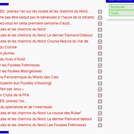
: prenez l’air sur les routes et les chemins du Nord…
e pas être séduit par le bénévolat à l’heure de la retraite
ez-vous en cette première semaine d’août…
outes et les chemins du Nord
outes et les chemins du Nord: Le dernier Flamand Debout
outes et les chemins du Nord: Course Nature du Val de
 du Comité
es jeunes
du mois d'Août
r les Foulées Frétinoises
r les foulées Maingeoises
 la Panoramique du Monts des Cats
icipants aux Foulées d’Awoingt
fait ses Jeux »
r Clubs de la FFA
 prenez l'air....
du spécialiste et de l'internaute
outes et les chemins du Nord: La course des Rubef
outes et les chemins du Nord: Le dernier Flamand debout
outes et les chemins du Nord: Les Foulées Frétinoises