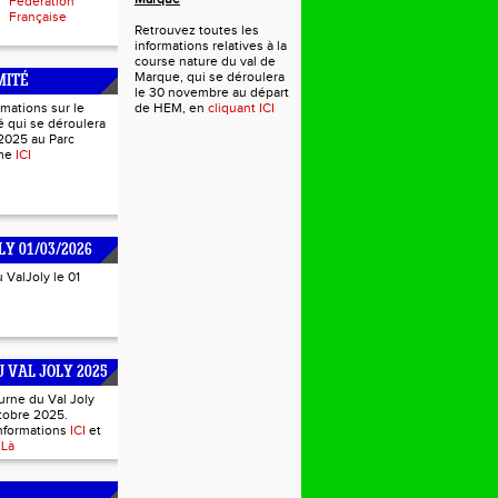
Fédération
Française
Retrouvez toutes les
informations relatives à la
course nature du val de
Marque, qui se déroulera
MITÉ
le 30 novembre au départ
rmations sur le
de HEM, en
cliquant ICI
 qui se déroulera
2025 au Parc
mme
ICI
LY 01/03/2026
u ValJoly le 01
 VAL JOLY 2025
urne du Val Joly
tobre 2025.
informations
ICI
et
s
Là