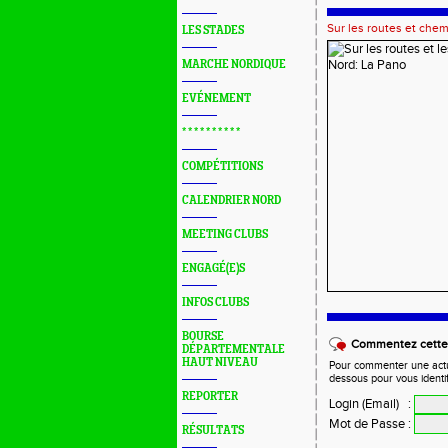
Sur les routes et che
LES STADES
MARCHE NORDIQUE
EVÉNEMENT
* * * * * * * * * *
COMPÉTITIONS
CALENDRIER NORD
MEETING CLUBS
ENGAGÉ(E)S
INFOS CLUBS
BOURSE
Commentez cette 
DÉPARTEMENTALE
HAUT NIVEAU
Pour commenter une actual
dessous pour vous identi
REPORTER
Login (Email)
:
Mot de Passe
:
RÉSULTATS