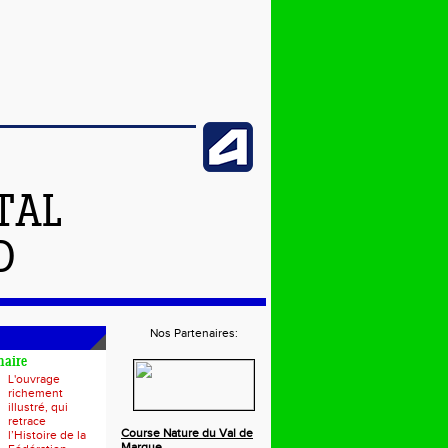
TAL
D
Nos Partenaires:
naire
L'ouvrage
richement
illustré, qui
retrace
Course Nature du Val de
l’Histoire de la
Marque