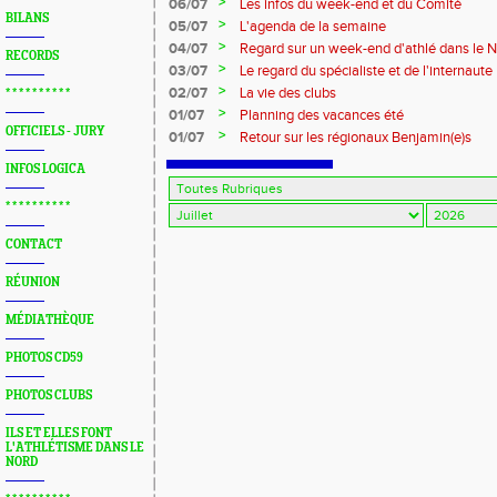
>
06/07
Les infos du week-end et du Comité
BILANS
>
05/07
L'agenda de la semaine
>
04/07
Regard sur un week-end d'athlé dans le 
RECORDS
>
03/07
Le regard du spécialiste et de l'internaute
>
02/07
La vie des clubs
* * * * * * * * * *
>
01/07
Planning des vacances été
OFFICIELS - JURY
>
01/07
Retour sur les régionaux Benjamin(e)s
INFOS LOGICA
* * * * * * * * * *
CONTACT
RÉUNION
MÉDIATHÈQUE
PHOTOS CD59
PHOTOS CLUBS
ILS ET ELLES FONT
L'ATHLÉTISME DANS LE
NORD