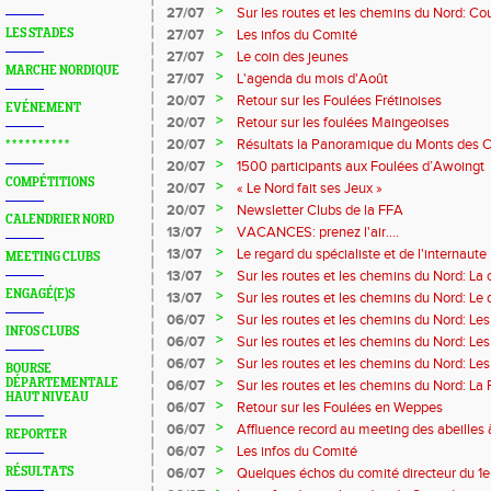
>
27/07
Sur les routes et les chemins du Nord: Co
Marque
>
LES STADES
27/07
Les infos du Comité
>
27/07
Le coin des jeunes
MARCHE NORDIQUE
>
27/07
L'agenda du mois d'Août
>
20/07
Retour sur les Foulées Frétinoises
EVÉNEMENT
>
20/07
Retour sur les foulées Maingeoises
>
20/07
Résultats la Panoramique du Monts des 
* * * * * * * * * *
>
20/07
1500 participants aux Foulées d’Awoingt
COMPÉTITIONS
>
20/07
« Le Nord fait ses Jeux »
>
20/07
Newsletter Clubs de la FFA
CALENDRIER NORD
>
13/07
VACANCES: prenez l'air....
>
13/07
Le regard du spécialiste et de l'internaute
MEETING CLUBS
>
13/07
Sur les routes et les chemins du Nord: La
ENGAGÉ(E)S
>
13/07
Sur les routes et les chemins du Nord: Le
>
06/07
Sur les routes et les chemins du Nord: Les
INFOS CLUBS
>
06/07
Sur les routes et les chemins du Nord: Le
>
06/07
Sur les routes et les chemins du Nord: L
BOURSE
>
DÉPARTEMENTALE
06/07
Sur les routes et les chemins du Nord: La
HAUT NIVEAU
>
06/07
Retour sur les Foulées en Weppes
>
06/07
Affluence record au meeting des abeilles
REPORTER
>
06/07
Les infos du Comité
>
RÉSULTATS
06/07
Quelques échos du comité directeur du 1e